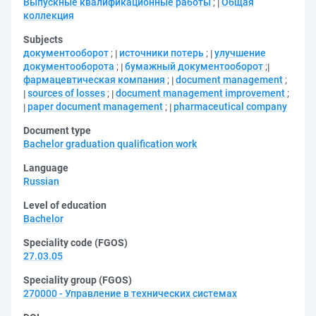
Выпускные квалификационные работы
;
Общая
коллекция
Subjects
документооборот
;
источники потерь
;
улучшение
документооборота
;
бумажный документооборот
;
фармацевтическая компания
;
document management
;
sources of losses
;
document management improvement
;
paper document management
;
pharmaceutical company
Document type
Bachelor graduation qualification work
Language
Russian
Level of education
Bachelor
Speciality code (FGOS)
27.03.05
Speciality group (FGOS)
270000 - Управление в технических системах