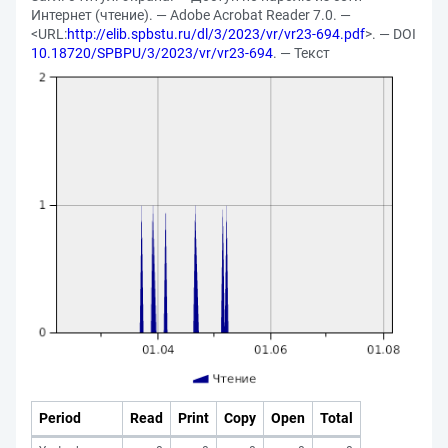
Интернет (чтение). — Adobe Acrobat Reader 7.0. —
<URL:
http://elib.spbstu.ru/dl/3/2023/vr/vr23-694.pdf
>. — DOI
10.18720/SPBPU/3/2023/vr/vr23-694
. — Текст
Period
Read
Print
Copy
Open
Total