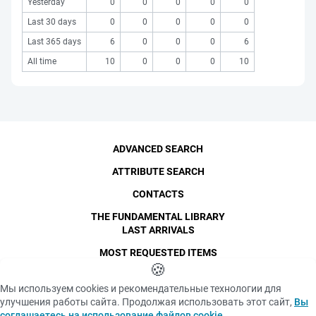
Yesterday
0
0
0
0
0
Last 30 days
0
0
0
0
0
Last 365 days
6
0
0
0
6
All time
10
0
0
0
10
ADVANCED SEARCH
ATTRIBUTE SEARCH
CONTACTS
THE FUNDAMENTAL LIBRARY
LAST ARRIVALS
MOST REQUESTED ITEMS
©
SPbPU
🍪
, 1996-2026
Copyright and Personal Data
Мы используем cookies и рекомендательные технологии для
The photographs are
улучшения работы сайта. Продолжая использовать этот сайт,
Вы
Privacy policy
published with the
соглашаетесь на использование файлов cookie
.