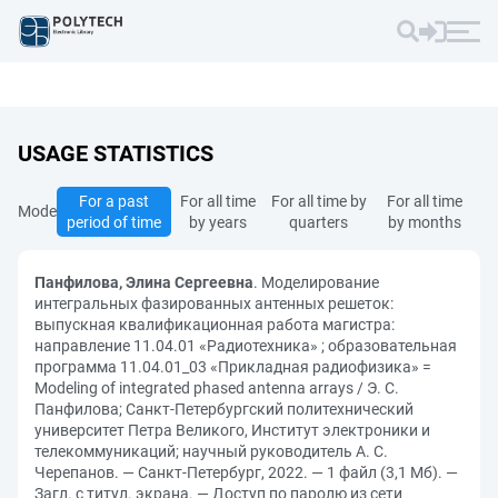
USAGE STATISTICS
For a past
For all time
For all time by
For all time
Mode
period of time
by years
quarters
by months
Панфилова, Элина Сергеевна
. Моделирование
интегральных фазированных антенных решеток:
выпускная квалификационная работа магистра:
направление 11.04.01 «Радиотехника» ; образовательная
программа 11.04.01_03 «Прикладная радиофизика» =
Modeling of integrated phased antenna arrays / Э. С.
Панфилова; Санкт-Петербургский политехнический
университет Петра Великого, Институт электроники и
телекоммуникаций; научный руководитель А. С.
Черепанов. — Санкт-Петербург, 2022. — 1 файл (3,1 Мб). —
Загл. с титул. экрана. — Доступ по паролю из сети