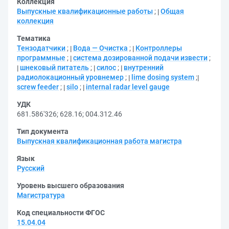
Коллекция
Выпускные квалификационные работы
;
Общая
коллекция
Тематика
Тензодатчики
;
Вода — Очистка
;
Контроллеры
программные
;
система дозированной подачи извести
;
шнековый питатель
;
силос
;
внутренний
радиолокационный уровнемер
;
lime dosing system
;
screw feeder
;
silo
;
internal radar level gauge
УДК
681.586'326
;
628.16
;
004.312.46
Тип документа
Выпускная квалификационная работа магистра
Язык
Русский
Уровень высшего образования
Магистратура
Код специальности ФГОС
15.04.04