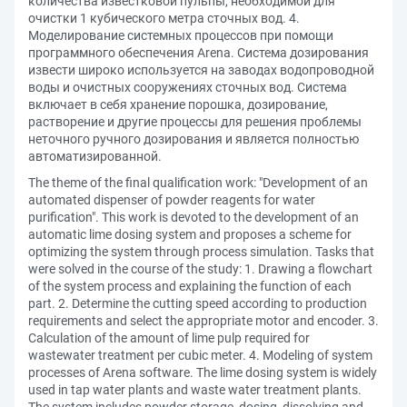
количества известковой пульпы, необходимой для
очистки 1 кубического метра сточных вод. 4.
Моделирование системных процессов при помощи
программного обеспечения Arena. Система дозирования
извести широко используется на заводах водопроводной
воды и очистных сооружениях сточных вод. Система
включает в себя хранение порошка, дозирование,
растворение и другие процессы для решения проблемы
неточного ручного дозирования и является полностью
автоматизированной.
The theme of the final qualification work: "Development of an
automated dispenser of powder reagents for water
purification". This work is devoted to the development of an
automatic lime dosing system and proposes a scheme for
optimizing the system through process simulation. Tasks that
were solved in the course of the study: 1. Drawing a flowchart
of the system process and explaining the function of each
part. 2. Determine the cutting speed according to production
requirements and select the appropriate motor and encoder. 3.
Calculation of the amount of lime pulp required for
wastewater treatment per cubic meter. 4. Modeling of system
processes of Arena software. The lime dosing system is widely
used in tap water plants and waste water treatment plants.