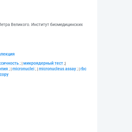
Петра Великого. Институт биомедицинских
ллекция
ксичность
;
микроядерный тест
;
опия
;
micronuclei
;
micronucleus assay
;
rbc
copy