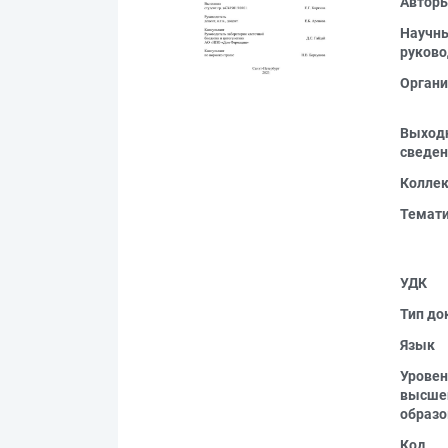
Автор
Научн
руково
Органи
Выход
сведен
Колле
Темат
УДК
Тип до
Язык
Уровен
высше
образо
Код