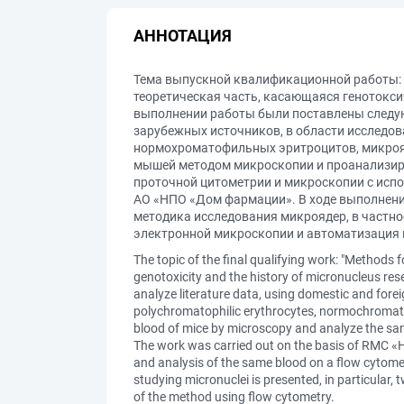
АННОТАЦИЯ
Тема выпускной квалификационной работы: 
теоретическая часть, касающаяся генотокси
выполнении работы были поставлены следую
зарубежных источников, в области исследов
нормохроматофильных эритроцитов, микроя
мышей методом микроскопии и проанализиро
проточной цитометрии и микроскопии с испол
АО «НПО «Дом фармации». В ходе выполнени
методика исследования микроядер, в частно
электронной микроскопии и автоматизация 
The topic of the final qualifying work: "Methods
genotoxicity and the history of micronucleus rese
analyze literature data, using domestic and forei
polychromatophilic erythrocytes, normochromatop
blood of mice by microscopy and analyze the sa
The work was carried out on the basis of RMC «
and analysis of the same blood on a flow cytomet
studying micronuclei is presented, in particula
of the method using flow cytometry.