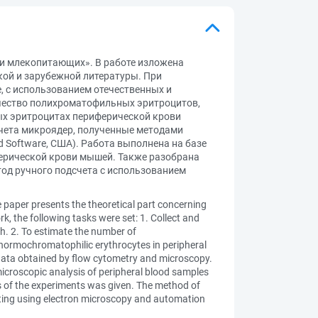
и млекопитающих». В работе изложена
кой и зарубежной литературы. При
 с использованием отечественных и
ичество полихроматофильных эритроцитов,
х эритроцитах периферической крови
учета микроядер, полученные методами
d Software, США). Работа выполнена на базе
ерической крови мышей. Также разобрана
тод ручного подсчета с использованием
e paper presents the theoretical part concerning
k, the following tasks were set: 1. Collect and
ch. 2. To estimate the number of
normochromatophilic erythrocytes in peripheral
data obtained by flow cytometry and microscopy.
croscopic analysis of peripheral blood samples
is of the experiments was given. The method of
nting using electron microscopy and automation