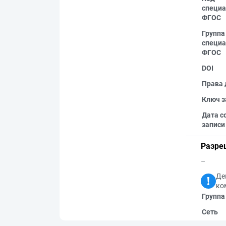
специа
ФГОС
Группа
специа
ФГОС
DOI
Права 
Ключ з
Дата с
записи
Разре
–
Де
ко
Группа
Сеть