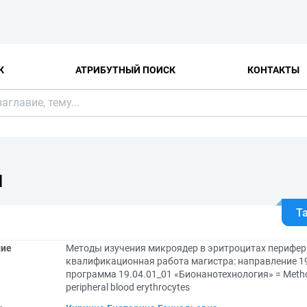
К
АТРИБУТНЫЙ ПОИСК
КОНТАКТЫ
Я
Т
ние
Методы изучения микроядер в эритроцитах перифе
квалификационная работа магистра: направление 19
программа 19.04.01_01 «Бионанотехнология» = Method
peripheral blood erythrocytes