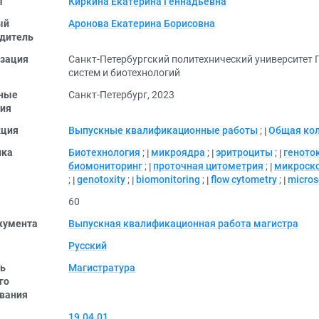
ы
Киркина Екатерина Геннадьевна
ый
Аронова Екатерина Борисовна
дитель
зация
Санкт-Петербургский политехнический университет 
систем и биотехнологий
ные
Санкт-Петербург, 2023
ия
кция
Выпускные квалификационные работы
;
Общая ко
ика
Биотехнология
;
микроядра
;
эритроциты
;
геното
биомониторинг
;
проточная цитометрия
;
микроск
;
genotoxity
;
biomonitoring
;
flow cytometry
;
micros
60
кумента
Выпускная квалификационная работа магистра
Русский
ь
Магистратура
го
вания
19.04.01