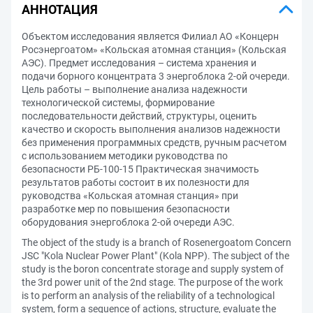
АННОТАЦИЯ
Объектом исследования является Филиал АО «Концерн
Росэнергоатом» «Кольская атомная станция» (Кольская
АЭС). Предмет исследования – система хранения и
подачи борного концентрата 3 энергоблока 2-ой очереди.
Цель работы – выполнение анализа надежности
технологической системы, формирование
последовательности действий, структуры, оценить
качество и скорость выполнения анализов надежности
без применения программных средств, ручным расчетом
с использованием методики руководства по
безопасности РБ-100-15 Практическая значимость
результатов работы состоит в их полезности для
руководства «Кольская атомная станция» при
разработке мер по повышения безопасности
оборудования энергоблока 2-ой очереди АЭС.
The object of the study is a branch of Rosenergoatom Concern
JSC "Kola Nuclear Power Plant" (Kola NPP). The subject of the
study is the boron concentrate storage and supply system of
the 3rd power unit of the 2nd stage. The purpose of the work
is to perform an analysis of the reliability of a technological
system, form a sequence of actions, structure, evaluate the