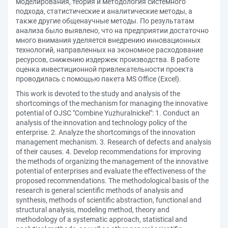
моделирования, теория и методология системного
подхода, статистические и аналитические методы, а
также другие общенаучные методы. По результатам
анализа было выявлено, что на предприятии достаточно
много внимания уделяется внедрению инновационных
технологий, направленных на экономное расходование
ресурсов, снижению издержек производства. В работе
оценка инвестиционной привлекательности проекта
проводилась с помощью пакета MS Office (Excel).
This work is devoted to the study and analysis of the
shortcomings of the mechanism for managing the innovative
potential of OJSC "Combine Yuzhuralnickel": 1. Conduct an
analysis of the innovation and technology policy of the
enterprise. 2. Analyze the shortcomings of the innovation
management mechanism. 3. Research of defects and analysis
of their causes. 4. Develop recommendations for improving
the methods of organizing the management of the innovative
potential of enterprises and evaluate the effectiveness of the
proposed recommendations. The methodological basis of the
research is general scientific methods of analysis and
synthesis, methods of scientific abstraction, functional and
structural analysis, modeling method, theory and
methodology of a systematic approach, statistical and