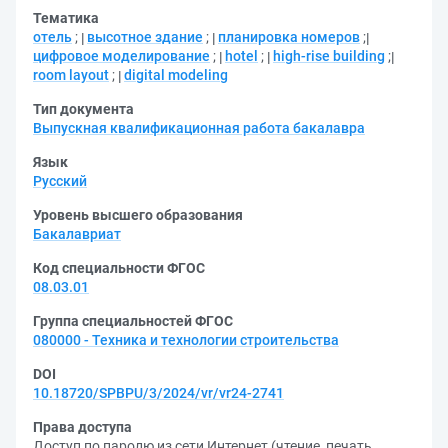
Тематика
отель
;
высотное здание
;
планировка номеров
;
цифровое моделирование
;
hotel
;
high-rise building
;
room layout
;
digital modeling
Тип документа
Выпускная квалификационная работа бакалавра
Язык
Русский
Уровень высшего образования
Бакалавриат
Код специальности ФГОС
08.03.01
Группа специальностей ФГОС
080000 - Техника и технологии строительства
DOI
10.18720/SPBPU/3/2024/vr/vr24-2741
Права доступа
Доступ по паролю из сети Интернет (чтение, печать,