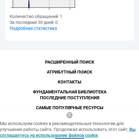
Количество обращений:
1
За последние 30 дней:
0
Подробная статистика
РАСШИРЕННЫЙ ПОИСК
АТРИБУТНЫЙ ПОИСК
КОНТАКТЫ
ФУНДАМЕНТАЛЬНАЯ БИБЛИОТЕКА
ПОСЛЕДНИЕ ПОСТУПЛЕНИЯ
САМЫЕ ПОПУЛЯРНЫЕ РЕСУРСЫ
©
СПбПУ
🍪
, 1996-2026
Авторские права и персональные данные
Мы используем cookies и рекомендательные технологии для
Фотографии размещены с согласия
улучшения работы сайта. Продолжая использовать этот сайт,
Вы
Политика конфиденциальности
изображённых лиц в соответствии
соглашаетесь на использование файлов cookie
.
с требованиями законодательства
Положение об использовании «cookie» файлов