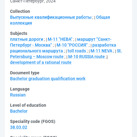
Санкт-Петербург, 2024
Collection
Выпускные квалификационные работы
;
Общая
коллекция
Subjects
платные дороги
;
М-11 "НЕВА"
;
маршрут "Санкт-
Петербург - Москва"
;
М-10 "РОССИЯ"
;
разработка
рационального маршрута
;
toll roads
;
M-11 NEVA
;
St.
Petersburg – Moscow route
;
M-10 RUSSIA route
;
development of a rational route
Document type
Bachelor graduation qualification work
Language
Russian
Level of education
Bachelor
Speciality code (FGOS)
38.03.02