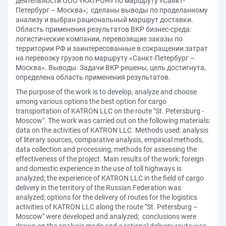
деятельности ООО «КАТРОН» по маршруту «Санкт-
Петербург – Москва»; сделаны выводы по проделанному
анализу и выбран рациональный маршрут доставки.
Область применения результатов ВКР бизнес-среда:
логистические компании, перевозящие заказы по
территории РФ и заинтересованные в сокращении затрат
на перевозку грузов по маршруту «Санкт-Петербург –
Москва». Выводы. Задачи ВКР решены, цель достигнута,
определена область применения результатов.
The purpose of the work is to develop, analyze and choose
among various options the best option for cargo
transportation of KATRON LLC on the route "St. Petersburg -
Moscow". The work was carried out on the following materials:
data on the activities of KATRON LLC. Methods used: analysis
of literary sources, comparative analysis, empirical methods,
data collection and processing, methods for assessing the
effectiveness of the project. Main results of the work: foreign
and domestic experience in the use of toll highways is
analyzed; the experience of KATRON LLC in the field of cargo
delivery in the territory of the Russian Federation was
analyzed; options for the delivery of routes for the logistics
activities of KATRON LLC along the route "St. Petersburg –
Moscow" were developed and analyzed; conclusions were