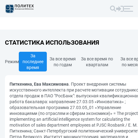
СТАТИСТИКА ИСПОЛЬЗОВАНИЯ
За
За все время
За все время по
За все в
Режим
последнее
по годам
кварталам
по мес
время
Питкенина, Ева Максимовна
. Проект внедрения системы
искусственного интеллекта при расчете мотивации сотрудник
отдела продаж в ПАО "РосБанк": выпускная квалификационна
работа бакалавра: направление 27.03.05 «Инноватика» ;
образовательная программа 27.03.05_01 «Управление
инновациями (по отраслям и сферам экономики)» = The project
implementing an artificial intelligence system for calculating the
motivation of sales department employees at PJSC Rosbank / Е. М.
Питкенина; Санкт-Петербургский политехнический университе
Петра Великого, Институт машиностроения, материалов и