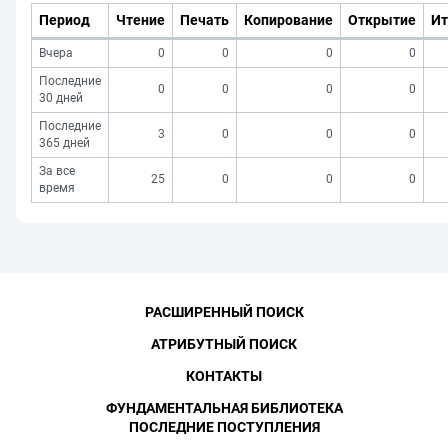
Период
Чтение
Печать
Копирование
Открытие
Ит
Вчера
0
0
0
0
Последние
0
0
0
0
30 дней
Последние
3
0
0
0
365 дней
За все
25
0
0
0
время
РАСШИРЕННЫЙ ПОИСК
АТРИБУТНЫЙ ПОИСК
КОНТАКТЫ
ФУНДАМЕНТАЛЬНАЯ БИБЛИОТЕКА
ПОСЛЕДНИЕ ПОСТУПЛЕНИЯ