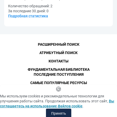
Количество обращений:
2
За последние 30 дней:
0
Подробная статистика
РАСШИРЕННЫЙ ПОИСК
АТРИБУТНЫЙ ПОИСК
КОНТАКТЫ
ФУНДАМЕНТАЛЬНАЯ БИБЛИОТЕКА
ПОСЛЕДНИЕ ПОСТУПЛЕНИЯ
САМЫЕ ПОПУЛЯРНЫЕ РЕСУРСЫ
©
СПбПУ
🍪
, 1996-2026
Авторские права и персональные данные
Мы используем cookies и рекомендательные технологии для
Фотографии размещены с согласия
улучшения работы сайта. Продолжая использовать этот сайт,
Вы
Политика конфиденциальности
изображённых лиц в соответствии
соглашаетесь на использование файлов cookie
.
с требованиями законодательства
Положение об использовании «cookie» файлов
о персональных данных. Согласно
Принять