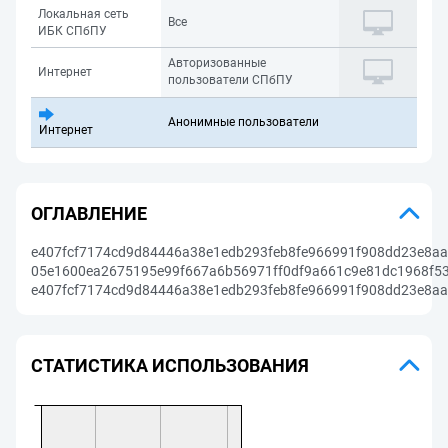
Локальная сеть
Все
ИБК СПбПУ
Авторизованные
Интернет
пользователи СПбПУ
Анонимные пользователи
Интернет
ОГЛАВЛЕНИЕ
e407fcf7174cd9d84446a38e1edb293feb8fe966991f908dd23e8aa
05e1600ea2675195e99f667a6b56971ff0df9a661c9e81dc1968f53
e407fcf7174cd9d84446a38e1edb293feb8fe966991f908dd23e8aa
СТАТИСТИКА ИСПОЛЬЗОВАНИЯ