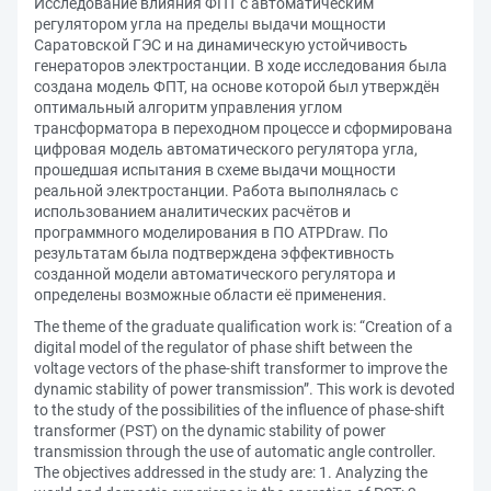
Исследование влияния ФПТ с автоматическим
регулятором угла на пределы выдачи мощности
Саратовской ГЭС и на динамическую устойчивость
генераторов электростанции. В ходе исследования была
создана модель ФПТ, на основе которой был утверждён
оптимальный алгоритм управления углом
трансформатора в переходном процессе и сформирована
цифровая модель автоматического регулятора угла,
прошедшая испытания в схеме выдачи мощности
реальной электростанции. Работа выполнялась с
использованием аналитических расчётов и
программного моделирования в ПО ATPDraw. По
результатам была подтверждена эффективность
созданной модели автоматического регулятора и
определены возможные области её применения.
The theme of the graduate qualification work is: “Creation of a
digital model of the regulator of phase shift between the
voltage vectors of the phase-shift transformer to improve the
dynamic stability of power transmission”. This work is devoted
to the study of the possibilities of the influence of phase-shift
transformer (PST) on the dynamic stability of power
transmission through the use of automatic angle controller.
The objectives addressed in the study are: 1. Analyzing the