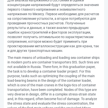
Для анализа напряженного состояния и оценки
концентрации напряжений будут определяться значения
первого главного напряжения и эквивалентного
напряжения по Мизесу. Первое необходимо для расчетов
на сопротивление усталости, а второе потребуются для
проведения прочностных расчетов. Полученные
результаты и данные, а также анализ предыдущих
ошибок краностроителей и факторов эксплуатации,
позволят получить оптимальное по характеристикам
сопряжение, которое можно будет применить при
проектировании металлоконструкции как для крана, так
и для других транспортных машин.
The main means of unloading and loading sea container ships
in modern ports are container transporters StS. Such tires are
not available in Russia. There-fore, in this graduation paper,
the task is to develop a container loader project. For this
purpose, tasks such as optimizing the coupling of the main
load-bearing beams in the design of the container loader,
which is one of the main cranes in the logis-tics of container
transportation, have been completed. Nodes of this type are
very diverse in design, differ in a complex stress-strain state
and, in this regard, often become foci of damage. To analyze
the stress state and evaluate the stress concentration, the