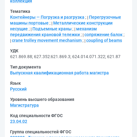
коллекция
Тематика
Контейнеры — Погрузка и разгрузка
;
Перегрузочные
машины портовые
;
Металлические конструкции
несущие
;
Подъемные краны
;
механизм
передвижения крановой тележки
;
сопряжение балок
;
crane trolley movement mechanism
;
coupling of beams
УДК
621.869.88
;
627.352:621.869.3
;
624.014.071.322
;
621.87
Тип документа
Выпускная квалификационная работа магистра
Язык
Русский
Уровень высшего образования
Магистратура
Код специальности ФГОС
23.04.02
Группа специальностей ФГОС