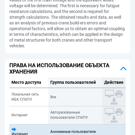
values of the first main voltage and the equivalent Mises
voltage will be determined. The first is necessary for fatigue
resistance calculations, and the second is required for
strength calculations. The obtained results and data, as well
as an analysis of previous crane build-ers errors and
operational factors, will allow us to obtain an optimal coupling
in terms of characteristics, which can be applied in the design
of metal structures for both cranes and other transport
vehicles.
ПРАВА НА ИСПОЛЬЗОВАНИЕ ОБЪЕКТА
ХРАНЕНИЯ
Место доступа
Группа пользователей
Действие
Локальная сеть
Все
ИБК СПбПУ
Авторизованные
Интернет
пользователи СПбПУ
Анонимные пользователи
Интернет