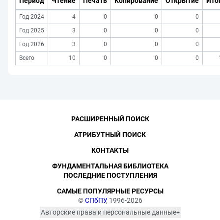
Период
Чтение
Печать
Копирование
Открытие
Ито
Год 2024
4
0
0
0
Год 2025
3
0
0
0
Год 2026
3
0
0
0
Всего
10
0
0
0
РАСШИРЕННЫЙ ПОИСК
АТРИБУТНЫЙ ПОИСК
КОНТАКТЫ
ФУНДАМЕНТАЛЬНАЯ БИБЛИОТЕКА
ПОСЛЕДНИЕ ПОСТУПЛЕНИЯ
САМЫЕ ПОПУЛЯРНЫЕ РЕСУРСЫ
©
СПбПУ
, 1996-2026
Авторские права и персональные данные
Фотографии размещены с согласия