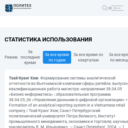
СТАТИСТИКА ИСПОЛЬЗОВАНИЯ
За
За все время
За все время по
За все вр
Режим
последнее
по годам
кварталам
по месяц
время
Тхай Куанг Хюи
. Формирование системы аналитической
отчетности во Вьетнамской компании сферы ритейла: выпуск
квалификационная работа магистра: направление 38.04.05
«Бизнес-информатика» ; образовательная программа
38.04.05_06 «Управление данными в цифровой организации» =
Formation of an analytical reporting system in a Vietnamese retail
company / Тхай Куанг Хюи; Санкт-Петербургский
политехнический университет Петра Великого, Институт
промышленного менеджмента, экономики и торговли; научны
руководитель В. М. Ильяшенко. — Санкт-Петербург, 2024. — 1