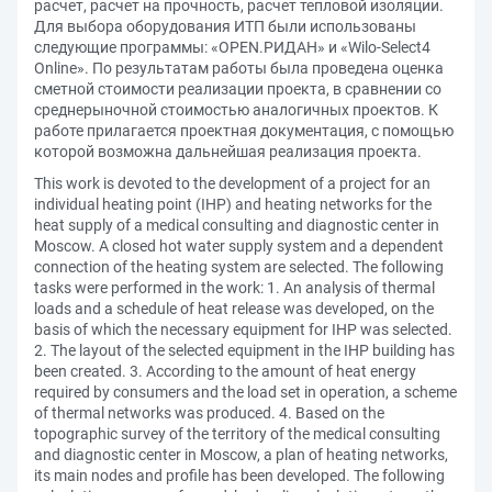
расчет, расчет на прочность, расчет тепловой изоляции.
Для выбора оборудования ИТП были использованы
следующие программы: «OPEN.РИДАН» и «Wilo-Select4
Online». По результатам работы была проведена оценка
сметной стоимости реализации проекта, в сравнении со
среднерыночной стоимостью аналогичных проектов. К
работе прилагается проектная документация, с помощью
которой возможна дальнейшая реализация проекта.
This work is devoted to the development of a project for an
individual heating point (IHP) and heating networks for the
heat supply of a medical consulting and diagnostic center in
Moscow. A closed hot water supply system and a dependent
connection of the heating system are selected. The following
tasks were performed in the work: 1. An analysis of thermal
loads and a schedule of heat release was developed, on the
basis of which the necessary equipment for IHP was selected.
2. The layout of the selected equipment in the IHP building has
been created. 3. According to the amount of heat energy
required by consumers and the load set in operation, a scheme
of thermal networks was produced. 4. Based on the
topographic survey of the territory of the medical consulting
and diagnostic center in Moscow, a plan of heating networks,
its main nodes and profile has been developed. The following