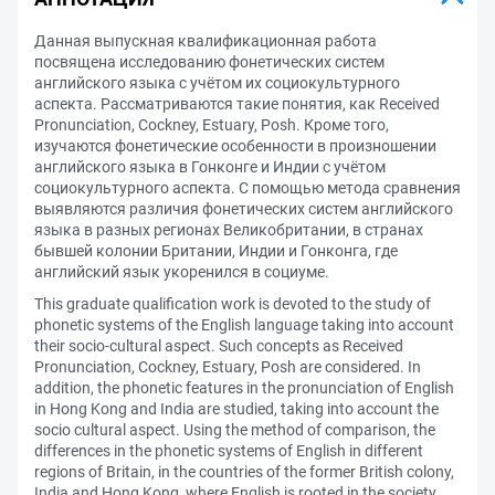
Данная выпускная квалификационная работа
посвящена исследованию фонетических систем
английского языка с учётом их социокультурного
аспекта. Рассматриваются такие понятия, как Received
Pronunciation, Cockney, Estuary, Posh. Кроме того,
изучаются фонетические особенности в произношении
английского языка в Гонконге и Индии с учётом
социокультурного аспекта. С помощью метода сравнения
выявляются различия фонетических систем английского
языка в разных регионах Великобритании, в странах
бывшей колонии Британии, Индии и Гонконга, где
английский язык укоренился в социуме.
This graduate qualification work is devoted to the study of
phonetic systems of the English language taking into account
their socio-cultural aspect. Such concepts as Received
Pronunciation, Cockney, Estuary, Posh are considered. In
addition, the phonetic features in the pronunciation of English
in Hong Kong and India are studied, taking into account the
socio cultural aspect. Using the method of comparison, the
differences in the phonetic systems of English in different
regions of Britain, in the countries of the former British colony,
India and Hong Kong, where English is rooted in the society,