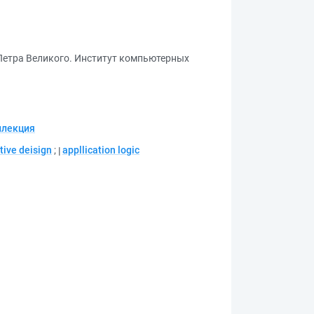
Петра Великого. Институт компьютерных
ллекция
tive deisign
;
appllication logic