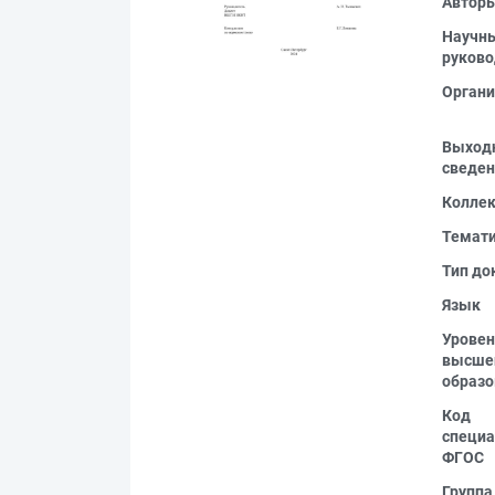
Автор
Научн
руково
Органи
Выход
сведен
Колле
Темат
Тип до
Язык
Уровен
высше
образо
Код
специа
ФГОС
Группа