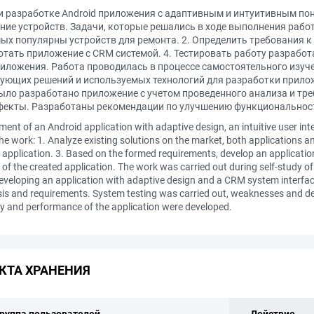
 разработке Android приложения с адаптивным и интуитивным по
ние устройств. Задачи, которые решались в ходе выполнения раб
ых популярны устройств для ремонта. 2. Определить требования к
ать приложение с CRM системой. 4. Тестировать работу разработ
иложения. Работа проводилась в процессе самостоятельного изуче
ующих решений и используемых технологий для разработки прило
было разработано приложение с учетом проведенного анализа и тр
фекты. Разработаны рекомендации по улучшению функциональнос
ent of an Android application with adaptive design, an intuitive user inter
e work: 1. Analyze existing solutions on the market, both applications and
 application. 3. Based on the formed requirements, develop an applicati
 of the created application. The work was carried out during self-study of 
developing an application with adaptive design and a CRM system interfac
s and requirements. System testing was carried out, weaknesses and def
y and performance of the application were developed.
КТА ХРАНЕНИЯ