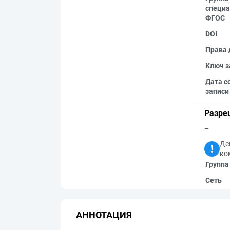
специа
ФГОС
DOI
Права 
Ключ з
Дата с
записи
Разре
–
Де
ко
Группа
Сеть
АННОТАЦИЯ