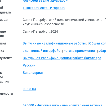
ы
Алексеев Вадим Эдуардович
ый
Тышкевич Антон Игоревич
дитель
зация
Санкт-Петербургский политехнический университет 
наук и кибербезопасности
ные
Санкт-Петербург, 2024
ия
кция
Выпускные квалификационные работы
;
Общая ко
ика
адаптивный интерфейс
;
логика приложения
;
adap
кумента
Выпускная квалификационная работа бакалавра
Русский
ь
Бакалавриат
го
вания
09.03.04
льности
090000 - Информатика и вычислительная техника