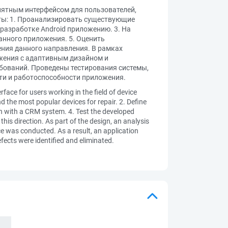
нятным интерфейсом для пользователей,
оты: 1. Проанализировать существующие
 разработке Android приложению. 3. На
анного приложения. 5. Оценить
ния данного направления. В рамках
жения с адаптивным дизайном и
ебований. Проведены тестирования системы,
ти и работоспособности приложения.
face for users working in the field of device
 the most popular devices for repair. 2. Define
on with a CRM system. 4. Test the developed
this direction. As part of the design, an analysis
e was conducted. As a result, an application
ects were identified and eliminated.