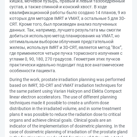
кишка, мочевой пузырь, правый и левый тазобедренный
сустав, а также спинной и конский хвост. В ходе
квалификационной работы было создано 14 планов, 9 из
которых для методов IMRT и VMAT, а остальные 5 для 3D-
CRT. Кроме того, был произведен анализ полученных
данных. Так, например, лучшего результата мы смогли
добиться использую метод планирования на VMAТ, но
оптимальным выбором облучения предстательной
железы, используя IMRT и 3D-CRT, является метод “Box”,
где применяются четыре пучка тормозного излучения с
углами 0, 90, 180, 270 градусов. Геометрия этих пучков
практически идеально подходит под все анатомические
особенности пациента.
During the work, prostate irradiation planning was performed
based on IMRT, 3D-CRT and VMAT irradiation techniques for
the same patient using Varian Halcyon and Elekta Compact
linear electron accelerators. The use of different planning
techniques made it possible to create a uniform dose
distribution in the irradiated volume, and in some treatment
plans it was possible to reduce the radiation dose to critical
organs and achieve clinical goals. Clinical goals are an
indicator of the implementation of dosimetric planning. In the
case of dosimetric planning of irradiation of the prostate gland