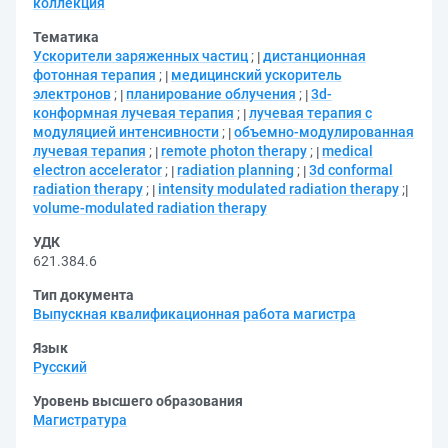
коллекция
Тематика
Ускорители заряженных частиц
;
дистанционная
фотонная терапия
;
медицинский ускоритель
электронов
;
планирование облучения
;
3d-
конформная лучевая терапия
;
лучевая терапия с
модуляцией интенсивности
;
объемно-модулированная
лучевая терапия
;
remote photon therapy
;
medical
electron accelerator
;
radiation planning
;
3d conformal
radiation therapy
;
intensity modulated radiation therapy
;
volume-modulated radiation therapy
УДК
621.384.6
Тип документа
Выпускная квалификационная работа магистра
Язык
Русский
Уровень высшего образования
Магистратура