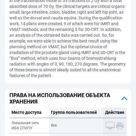
in the fractionation mode of 35 fractions of 2 Gy with a total
absorbed dose of 70 Gy, the clinical targets are critical organs:
small, large intestine, colon, bladder, right and left hip joint, as
well as the dorsal and cauda equina. During the qualification
work, 14 plans were created, 9 of which were for IMRT and
VMAT methods, and the remaining 5 for 3D-CRT. In addition,
an analysis of the obtained data was carried out. So, for
example, we were able to achieve the best result using the
planning method on VMAT, but the optimal choice of
irradiation of the prostate gland using IMRT and 3D-CRT is the
“Box” method, which uses four beams of bremsstrahlung
radiation with angles of 0, 90, 180, 270 degrees. The geometry
of these beams is almost ideally suited to all the anatomical
features of the patient.
ПРАВА НА ИСПОЛЬЗОВАНИЕ ОБЪЕКТА
ХРАНЕНИЯ
Место доступа
Группа пользователей
Действие
Локальная сеть
Все
ИБК СПбПУ