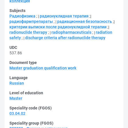
коллекция
Subjects
Радиофизика
;
радионуклидная терапия
;
радиофармпрепараты
;
радиационная безопасность
;
критерии выписки после радионуклидной терапии
;
radionuclide therapy
;
radiopharmaceuticals
;
radiation
safety
;
discharge criteria after radionuclide therapy
UDC
537.86
Document type
Master graduation qualification work
Language
Russian
Level of education
Master
Speciality code (FGOS)
03.04.02
Speciality group (FGOS)