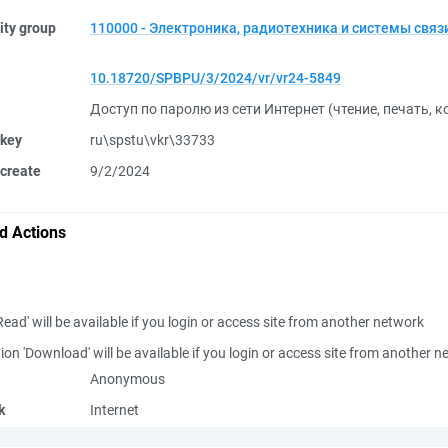
ity group
110000 - Электроника, радиотехника и системы связ
10.18720/SPBPU/3/2024/vr/vr24-5849
Доступ по паролю из сети Интернет (чтение, печать, 
 key
ru\spstu\vkr\33733
create
9/2/2024
d Actions
Read' will be available if you login or access site from another network
ion 'Download' will be available if you login or access site from another 
Anonymous
k
Internet