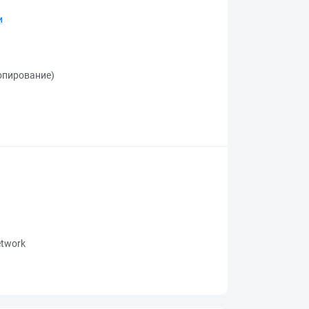
и
копирование)
network