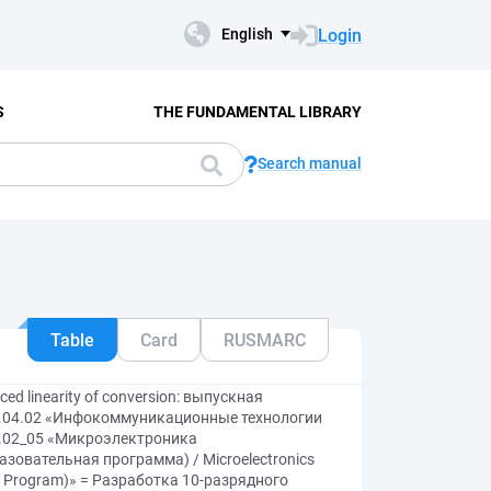
Login
English
S
THE FUNDAMENTAL LIBRARY
Search manual
Table
Card
RUSMARC
nced linearity of conversion: выпускная
1.04.02 «Инфокоммуникационные технологии
4.02_05 «Микроэлектроника
овательная программа) / Microelectronics
al Program)» = Разработка 10-разрядного