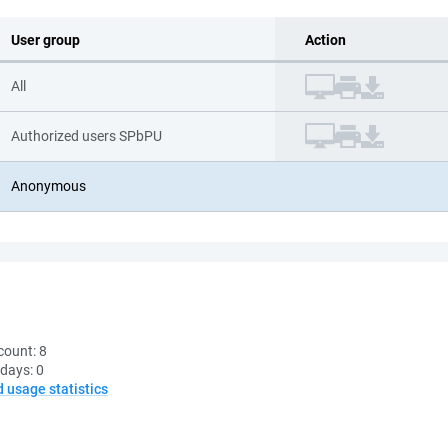
User group
Action
All
Authorized users SPbPU
Anonymous
count:
8
 days:
0
d usage statistics