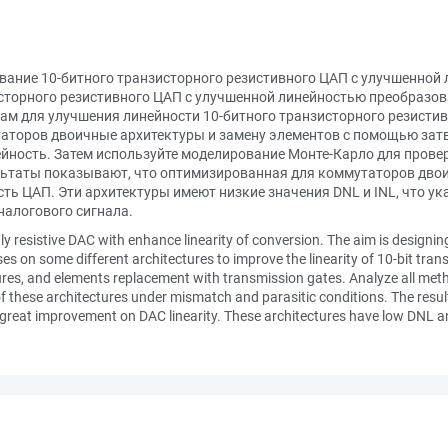
вание 10-битного транзисторного резистивного ЦАП с улучшенной
сторного резистивного ЦАП с улучшенной линейностью преобразов
ам для улучшения линейности 10-битного транзисторного резисти
аторов двоичные архитектуры и замену элементов с помощью затв
ейность. Затем используйте моделирование Монте-Карло для провер
ультаты показывают, что оптимизированная для коммутаторов дво
ь ЦАП. Эти архитектуры имеют низкие значения DNL и INL, что ука
налогового сигнала.
nly resistive DAC with enhance linearity of conversion. The aim is designin
ses on some different architectures to improve the linearity of 10-bit tran
ures, and elements replacement with transmission gates. Analyze all metho
f these architectures under mismatch and parasitic conditions. The resu
reat improvement on DAC linearity. These architectures have low DNL and 