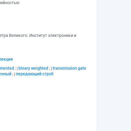
нейностью
етра Великого. Институт электроники и
лекция
mented
;
binary weighted
;
transmission gate
енный
;
передающий строб