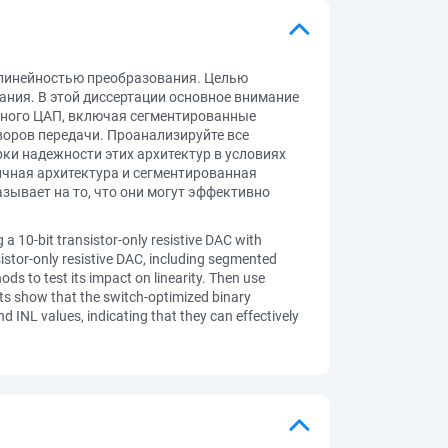
 линейностью преобразования. Целью
ания. В этой диссертации основное внимание
вного ЦАП, включая сегментированные
оров передачи. Проанализируйте все
ки надежности этих архитектур в условиях
ичная архитектура и сегментированная
зывает на то, что они могут эффективно
g a 10-bit transistor-only resistive DAC with
sistor-only resistive DAC, including segmented
ds to test its impact on linearity. Then use
lts show that the switch-optimized binary
INL values, indicating that they can effectively