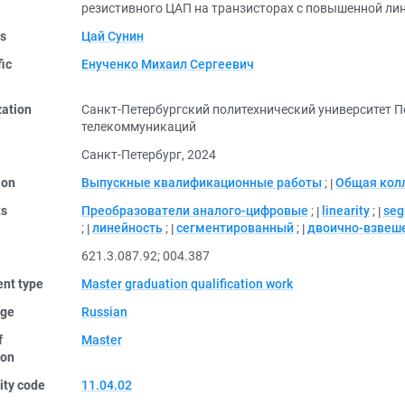
резистивного ЦАП на транзисторах с повышенной ли
rs
Цай Сунин
fic
Енученко Михаил Сергеевич
zation
Санкт-Петербургский политехнический университет П
телекоммуникаций
Санкт-Петербург, 2024
ion
Выпускные квалификационные работы
;
Общая кол
ts
Преобразователи аналого-цифровые
;
linearity
;
seg
;
линейность
;
сегментированный
;
двоично-взвеш
621.3.087.92
;
004.387
nt type
Master graduation qualification work
ge
Russian
f
Master
ion
ity code
11.04.02