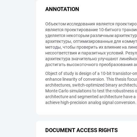
ANNOTATION
Объектом исследования является проектиро
является проектирование 10-битного транзи
уделяется некоторым различным архитектур
архитектуры, оптимизированные для коммут
методы, чтобы проверить их влияние на лин
несоответствия и паразитных условий. Рез
архитектура значительно улучшают линейност
достигать высокоточного преобразования а
Object of study is design of a 10-bit transistor-o
enhance linearity of conversion. This thesis focu
architectures, switch-optimized binary architect
Monte Carlo simulations to test the robustness o
architecture and segmented architecture have a g
achieve high-precision analog signal conversion.
DOCUMENT ACCESS RIGHTS