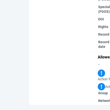
Special
(FGOS)
DOI
Rights
Record
Record 
date
Allowe
–
Action '
Act
Group
Networ