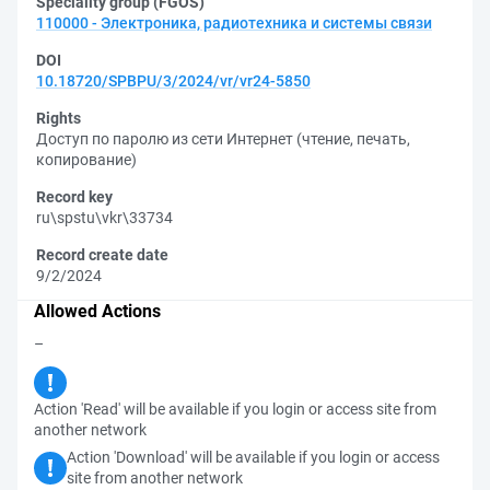
Speciality group (FGOS)
110000 - Электроника, радиотехника и системы связи
DOI
10.18720/SPBPU/3/2024/vr/vr24-5850
Rights
Доступ по паролю из сети Интернет (чтение, печать,
копирование)
Record key
ru\spstu\vkr\33734
Record create date
9/2/2024
Allowed Actions
–
Action 'Read' will be available if you login or access site from
another network
Action 'Download' will be available if you login or access
site from another network