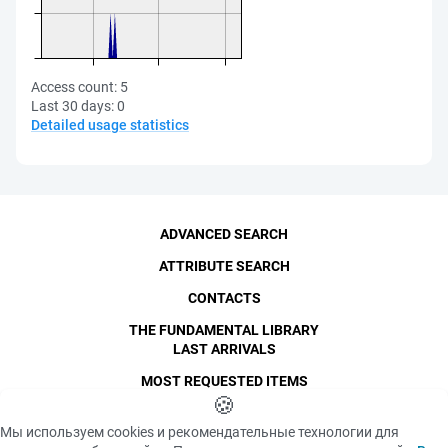
Access count:
5
Last 30 days:
0
Detailed usage statistics
ADVANCED SEARCH
ATTRIBUTE SEARCH
CONTACTS
THE FUNDAMENTAL LIBRARY
LAST ARRIVALS
MOST REQUESTED ITEMS
©
SPbPU
🍪
, 1996-2026
Copyright and Personal Data
Мы используем cookies и рекомендательные технологии для
The photographs are