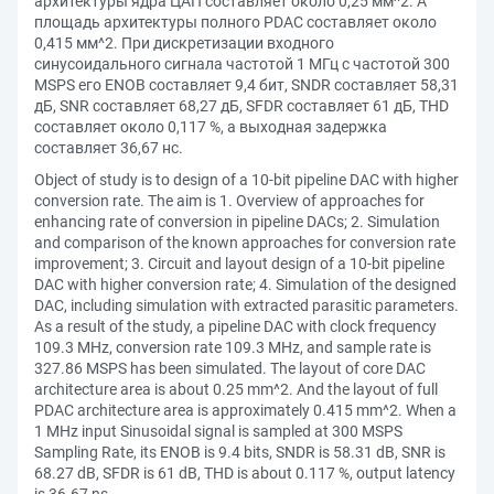
архитектуры ядра ЦАП составляет около 0,25 мм^2. А
площадь архитектуры полного PDAC составляет около
0,415 мм^2. При дискретизации входного
синусоидального сигнала частотой 1 МГц с частотой 300
MSPS его ENOB составляет 9,4 бит, SNDR составляет 58,31
дБ, SNR составляет 68,27 дБ, SFDR составляет 61 дБ, THD
составляет около 0,117 %, а выходная задержка
составляет 36,67 нс.
Object of study is to design of a 10-bit pipeline DAC with higher
conversion rate. The aim is 1. Overview of approaches for
enhancing rate of conversion in pipeline DACs; 2. Simulation
and comparison of the known approaches for conversion rate
improvement; 3. Circuit and layout design of a 10-bit pipeline
DAC with higher conversion rate; 4. Simulation of the designed
DAC, including simulation with extracted parasitic parameters.
As a result of the study, a pipeline DAC with clock frequency
109.3 MHz, conversion rate 109.3 MHz, and sample rate is
327.86 MSPS has been simulated. The layout of core DAC
architecture area is about 0.25 mm^2. And the layout of full
PDAC architecture area is approximately 0.415 mm^2. When a
1 MHz input Sinusoidal signal is sampled at 300 MSPS
Sampling Rate, its ENOB is 9.4 bits, SNDR is 58.31 dB, SNR is
68.27 dB, SFDR is 61 dB, THD is about 0.117 %, output latency