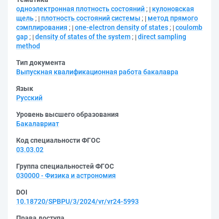
одноэлектронная плотность состояний
;
кулоновская
щель
;
плотность состояний системы
;
метод прямого
сэмплирования
;
one-electron density of states
;
coulomb
gap
;
density of states of the system
;
direct sampling
method
Тип документа
Выпускная квалификационная работа бакалавра
Язык
Русский
Уровень высшего образования
Бакалавриат
Код специальности ФГОС
03.03.02
Группа специальностей ФГОС
030000 - Физика и астрономия
DOI
10.18720/SPBPU/3/2024/vr/vr24-5993
Права доступа