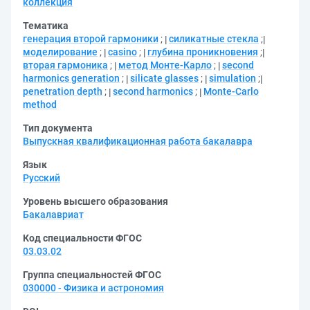
коллекция
Тематика
генерация второй гармоники
;
силикатные стекла
;
моделирование
;
casino
;
глубина проникновения
;
вторая гармоника
;
метод Монте-Карло
;
second
harmonics generation
;
silicate glasses
;
simulation
;
penetration depth
;
second harmonics
;
Monte-Carlo
method
Тип документа
Выпускная квалификационная работа бакалавра
Язык
Русский
Уровень высшего образования
Бакалавриат
Код специальности ФГОС
03.03.02
Группа специальностей ФГОС
030000 - Физика и астрономия