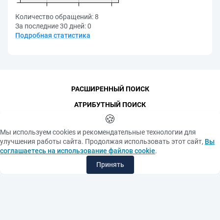
Количество обращений:
8
За последние 30 дней:
0
Подробная статистика
РАСШИРЕННЫЙ ПОИСК
АТРИБУТНЫЙ ПОИСК
🍪
КОНТАКТЫ
Мы используем cookies и рекомендательные технологии для
ФУНДАМЕНТАЛЬНАЯ БИБЛИОТЕКА
улучшения работы сайта. Продолжая использовать этот сайт,
Вы
ПОСЛЕДНИЕ ПОСТУПЛЕНИЯ
соглашаетесь на использование файлов cookie
.
САМЫЕ ПОПУЛЯРНЫЕ РЕСУРСЫ
Принять
©
СПбПУ
, 1996-2026
Авторские права и персональные данные
Фотографии размещены с согласия
Политика конфиденциальности
изображённых лиц в соответствии
с требованиями законодательства
Положение об использовании «cookie» файлов
о персональных данных. Согласно