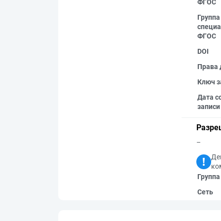
ФГОС
Группа
специа
ФГОС
DOI
Права 
Ключ з
Дата с
записи
Разре
–
Де
ко
Группа
Сеть