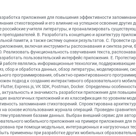
азработка приложения для повышения эффективности запоминании
ния стихотворений и его влияние на успешное освоение других д
 российские учителя литературы, и проанализировать существующ
и преподавателей. B. Разработать концепцию и архитектуру прил
ельной памяти, а также систему оценки результатов. C. Провести 
риложения, включая инструменты распознавания и синтеза речи, 
D. Реализовать функциональность озвучивания текста, распознава
 разработать пользовательский интерфейс приложения. E. Протести
ой работе являлись информационные технологии, поддерживающие
, сбор и обработка данных, обзор литературы, моделирование, си
ного программирования, объектно-ориентированного программиро
зложен подход к созданию интерактивного образовательного мобил
k, Flutter, Express.js, VK SDK, Postman, Docker. Определены особен
, актуальность и значимость разработки приложения для повыше
щих аналогичных приложений и их классификация по уровням мод
вность запоминания стихотворений. Спроектирована архитектура
 на основе использования журнала операций. Проведен сравнител
стем управления базами данных. Выбран внешний сервис для авто
овательного мобильного приложения на примере приложения для
ирована при помощи модульных, интеграционных и нагрузочных те
ыть применены при разработке других мобильных образовательных п