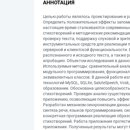
АННОТАЦИЯ
Целью работы являлось проектирование и р
Определить положительные эффекты запомина
настоящее время сталкиваются современные
стихотворений и методические рекомендаци
проверку текста, поддержку слуховой и зрит
инструментальных средств для реализации п
серверной и клиентской функциональности. 
распознанного и исходного текста, а также
апробацию. Объектом исследования в данн
Используемые методы: сравнительный анализ
модульного программирования, функциональ
эквивалентных классов. В данной работе и
технологий MySQL, SQLite, SaluteSpeech, Vos
образовании. Обоснована целесообразность
стихотворений. Проведен анализ существую
приложению, позволяющие повысить эффекти
Разработан механизм синхронизации данных
синтеза речи, языков программирования, си
конкретная программная реализация образ
стихотворений. Работа приложения протест
приложения. Полученные результаты могут б