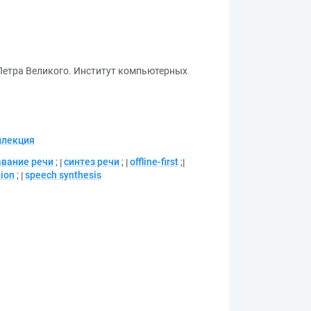
Петра Великого. Институт компьютерных
ллекция
авание речи
;
синтез речи
;
offline-first
;
tion
;
speech synthesis