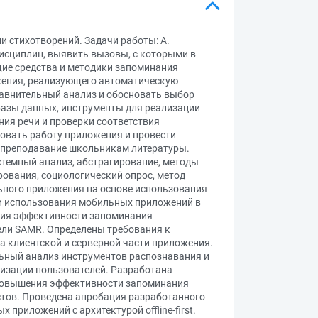
 стихотворений. Задачи работы: A.
исциплин, выявить вызовы, с которыми в
ие средства и методики запоминания
ожения, реализующего автоматическую
сравнительный анализ и обосновать выбор
базы данных, инструменты для реализации
ния речи и проверки соответствия
ровать работу приложения и провести
 преподавание школьникам литературы.
стемный анализ, абстрагирование, методы
вания, социологический опрос, метод
ьного приложения на основе использования
ности использования мобильных приложений в
ния эффективности запоминания
ели SAMR. Определены требования к
 клиентской и серверной части приложения.
ьный анализ инструментов распознавания и
ризации пользователей. Разработана
 повышения эффективности запоминания
стов. Проведена апробация разработанного
риложений с архитектурой offline-first.