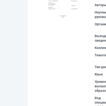
Автор
Научн
руково
Органи
Выход
сведен
Колле
Темат
Тип до
Язык
Уровен
высше
образо
Код
специа