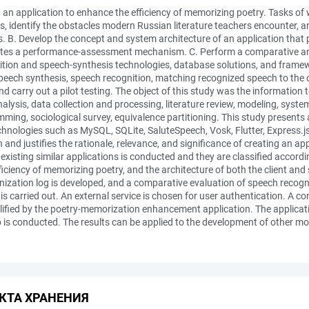
 an application to enhance the efficiency of memorizing poetry. Tasks of 
cts, identify the obstacles modern Russian literature teachers encounter, 
es. B. Develop the concept and system architecture of an application that
ates a performance‐assessment mechanism. C. Perform a comparative ana
nition and speech‐synthesis technologies, database solutions, and framewo
eech synthesis, speech recognition, matching recognized speech to the ori
 and carry out a pilot testing. The object of this study was the information
lysis, data collection and processing, literature review, modeling, sys
ing, sociological survey, equivalence partitioning. This study presents 
chnologies such as MySQL, SQLite, SaluteSpeech, Vosk, Flutter, Express.js
and justifies the rationale, relevance, and significance of creating an a
existing similar applications is conducted and they are classified accordi
ficiency of memorizing poetry, and the architecture of both the client an
zation log is developed, and a comparative evaluation of speech recogn
arried out. An external service is chosen for user authentication. A co
lified by the poetry‐memorization enhancement application. The applicatio
p is conducted. The results can be applied to the development of other mobi
КТА ХРАНЕНИЯ