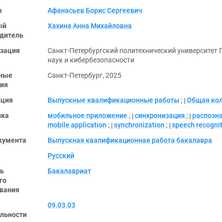
ы
Афанасьев Борис Сергеевич
ый
Хахина Анна Михайловна
дитель
зация
Санкт-Петербургский политехнический университет 
наук и кибербезопасности
ные
Санкт-Петербург, 2025
ия
кция
Выпускные квалификационные работы
;
Общая ко
ика
мобильное приложение
;
синхронизация
;
распозн
mobile application
;
synchronization
;
speech recogni
кумента
Выпускная квалификационная работа бакалавра
Русский
ь
Бакалавриат
го
вания
09.03.03
льности