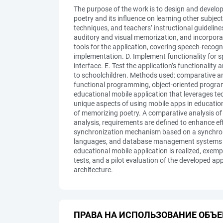
The purpose of the work is to design and develop
poetry and its influence on learning other subje
techniques, and teachers’ instructional guidelin
auditory and visual memorization, and incorpor
tools for the application, covering speech‐recog
implementation. D. Implement functionality for sp
interface. E. Test the application’s functionality
to schoolchildren. Methods used: comparative ana
functional programming, object-oriented programm
educational mobile application that leverages te
unique aspects of using mobile apps in education 
of memorizing poetry. A comparative analysis of 
analysis, requirements are defined to enhance ef
synchronization mechanism based on a synchroni
languages, and database management systems is c
educational mobile application is realized, exemp
tests, and a pilot evaluation of the developed ap
architecture.
ПРАВА НА ИСПОЛЬЗОВАНИЕ ОБЪЕ