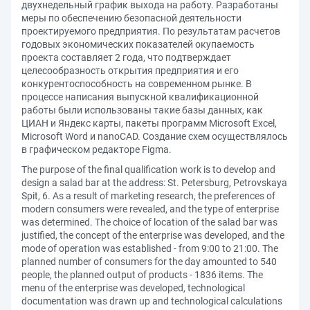
двухнедельный график выхода на работу. Разработаны
меры по обеспечению безопасной деятельности
проектируемого предприятия. По результатам расчетов
годовых экономических показателей окупаемость
проекта составляет 2 года, что подтверждает
целесообразность открытия предприятия и его
конкурентоспособность на современном рынке. В
процессе написания выпускной квалификационной
работы были использованы такие базы данных, как
ЦИАН и Яндекс карты, пакеты программ Microsoft Excel,
Microsoft Word и nanoCAD. Создание схем осуществлялось
в графическом редакторе Figma.
The purpose of the final qualification work is to develop and
design a salad bar at the address: St. Petersburg, Petrovskaya
Spit, 6. As a result of marketing research, the preferences of
modern consumers were revealed, and the type of enterprise
was determined. The choice of location of the salad bar was
justified, the concept of the enterprise was developed, and the
mode of operation was established - from 9:00 to 21:00. The
planned number of consumers for the day amounted to 540
people, the planned output of products - 1836 items. The
menu of the enterprise was developed, technological
documentation was drawn up and technological calculations