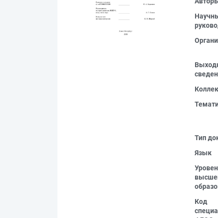
Автор
Научн
руково
Органи
Выход
сведен
Колле
Темат
Тип до
Язык
Уровен
высше
образо
Код
специа