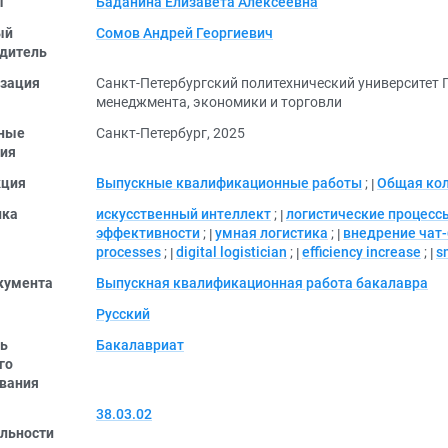
ы
Баданина Елизавета Алексеевна
ый
Сомов Андрей Георгиевич
дитель
зация
Санкт-Петербургский политехнический университет
менеджмента, экономики и торговли
ные
Санкт-Петербург, 2025
ия
кция
Выпускные квалификационные работы
;
Общая ко
ика
искусственный интеллект
;
логистические процесс
эффективности
;
умная логистика
;
внедрение чат-
processes
;
digital logistician
;
efficiency increase
;
s
кумента
Выпускная квалификационная работа бакалавра
Русский
ь
Бакалавриат
го
вания
38.03.02
льности