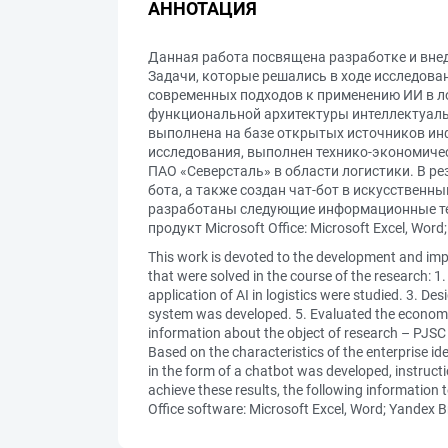
АННОТАЦИЯ
Данная работа посвящена разработке и внед
Задачи, которые решались в ходе исследова
современных подходов к применению ИИ в ло
функциональной архитектуры интеллектуаль
выполнена на базе открытых источников ин
исследования, выполнен технико-экономиче
ПАО «Северсталь» в области логистики. В ре
бота, а также создан чат-бот в искусственн
разработаны следующие информационные тех
продукт Microsoft Office: Microsoft Excel, Word
This work is devoted to the development and impl
that were solved in the course of the research: 1
application of AI in logistics were studied. 3. Des
system was developed. 5. Evaluated the economic 
information about the object of research – PJSC “
Based on the characteristics of the enterprise ident
in the form of a chatbot was developed, instructi
achieve these results, the following information
Office software: Microsoft Excel, Word; Yandex 