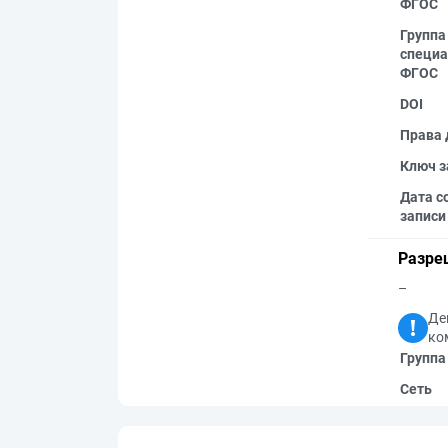
ФГОС
Группа
специа
ФГОС
DOI
Права 
Ключ з
Дата с
записи
Разре
–
Де
ко
Группа
Сеть