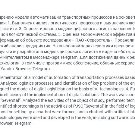
рению модели автоматизации транспортных процессов на основе т
ния: 1. Выполнен анализ логистических процессов и выявление кл
гистике. 3. Спроектирована модели цифрового логиста на основе И
ной логистической системы. 5. Оценена экономической эффектив
формации об объекте исследования – ПАО «Северсталь». Проанали
ский анализ предприятия. На основании характеристики предприят
зультате разработана модель цифрового логиста в виде чат-бота, 
ым интеллектом в мессенджере Telegram. Для достижения данных р
нологии, в том числе программное обеспечение, облачные сервис
; Yandex Browser, Telegram.
ementation of a model of automation of transportation processes based on
. Analyzed logistics processes and identification of key problems of the 
igned the model of digital logistician on the basis of AI-technologies. 4. Fu
efficiency of the implementation of digital solutions. The work was carr
Severstal”. Analyzed the activities of the object of study, performed tec
ified shortcomings in the activities of PJSC “Severstal” in the field of logi
ons for setting up a chatbot were formed, and a chatbot with artificial i
 technologies were used and developed in the work, including software, cl
Browser, Telegram.