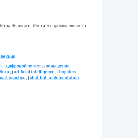
 Петра Великого. Институт промышленного
ллекция
ы
;
цифровой логист
;
повышение
бота
;
artificial intelligence
;
logistics
mart logistics
;
chat-bot implementation