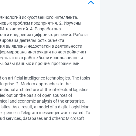
ехнологий искусственного интеллекта.
ючевых проблем предприятия. 2. Изучены
И-технологий. 4. Разработана
ности внедрения цифровых решений. Работа
зирована деятельность объекта
ия выявлены недостатки в деятельности
сформирована инструкция по настройке чат-
езультатов в работе были использованы и
ы, базы данных и прочие: программный
 artificial intelligence technologies. The tasks
enterprise. 2. Modern approaches to the
nctional architecture of the intellectual logistics
ied out on the basis of open sources of
hnical and economic analysis of the enterprise.
stics. As a result, a model of a digital logistician
ntelligence in Telegram messenger was created. To
oud services, databases and others: Microsoft