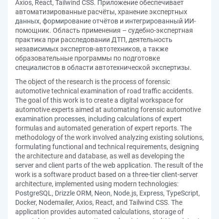
Axios, React, Tailwind CSS. Приложение обеспечивает
автоматизированные расчёты, хранение экспертных
данных, формирование отчётов и интегрированный ИИ-
помощник. Область при­менения – судебно-экспертная
практика при расследовании ДТП, деятельность
независимых экспертов-автотехников, а также
образовательные программы по подготовке
специалистов в области автотехнической экспертизы.
The object of the research is the process of forensic
automotive technical examination of road traffic accidents.
The goal of this work is to create a digital workspace for
automotive experts aimed at automating forensic automotive
examination processes, including calculations of expert
formulas and automated generation of expert reports. The
methodology of the work involved analyzing existing solutions,
formulating functional and technical requirements, designing
the architecture and database, as well as developing the
server and client parts of the web application. The result of the
work is a software product based on a three-tier client-server
architecture, implemented using modern technologies:
PostgreSQL, Drizzle ORM, Neon, Node.js, Express, TypeScript,
Docker, Nodemailer, Axios, React, and Tailwind CSS. The
application provides automated calculations, storage of