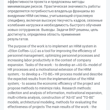
эффективности проекта и предложены методы
минимизации рисков. Практическая значимость работы
определяется потребностью владельца франшизы во
внедрении HRM-системы, учитывающей отраслевую
специфику, включая высокую текучесть кадров, сезонные
колебания нагрузки и необходимость быстрого обучения
новых сотрудников. Выводы. Задачи ВКР решены, цель
достигнута, определена область применения
результатов.
The purpose of the work is to implement an HRM system in
«Etlon Coffee» LLC as a tool for improving the efficiency of
personnel management, optimizing personnel processes and
increasing labor productivity in the context of company
expansion. Tasks of the work: - to develop an «AS-IS» model of
HR processes and a motivational extension of the HRM
system; - to develop a «TO-BE» HR process model and describe
the expected results from the implementation of the HRM
system; - to assess the economic efficiency of the project and
propose methods to minimize risks. Research methods:
collection and analysis of information, motivational expansion,
multi-criteria analysis, construction of "AS-IS" and "TO-BE"
models, architectural modeling, methods for evaluating the
effectiveness of projects The main results of the work: - the