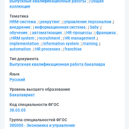
Выпускные квалификационные работы
;
Общая
коллекция
Тематика
HRM-система
;
рекрутинг
;
управление персоналом
;
внедрение
;
информационная система
;
Saby
;
обучение
;
автоматизация
;
HR-процессы
;
франшиза
;
HRM system
;
recruitment
;
HR management
;
implementation
;
information system
;
training
;
automation
;
HR processes
;
franchise
Тип документа
Выпускная квалификационная работа бакалавра
Язык
Русский
Уровень высшего образования
Бакалавриат
Код специальности ФГОС
38.03.05
Группа специальностей ФГОС
380000 - Экономика и управление