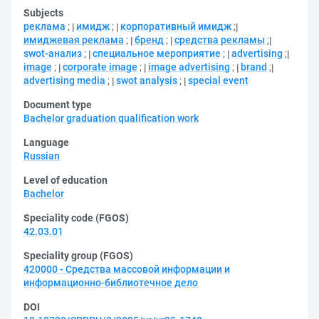
Subjects
реклама
;
имидж
;
корпоративный имидж
;
имиджевая реклама
;
бренд
;
средства рекламы
;
swot-анализ
;
специальное мероприятие
;
advertising
;
image
;
corporate image
;
image advertising
;
brand
;
advertising media
;
swot analysis
;
special event
Document type
Bachelor graduation qualification work
Language
Russian
Level of education
Bachelor
Speciality code (FGOS)
42.03.01
Speciality group (FGOS)
420000 - Средства массовой информации и
информационно-библиотечное дело
DOI