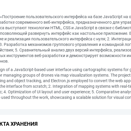
Построение пользовательского интерфейса на базе JavaScript на 
аботке современного веб-интерфейса, предназначенного для упра
а выступают технологии HTML, CSS и JavaScript в связке с библиот
js, позволяющей развернуть интерфейс как настольное приложение.
е и реализация пользовательского интерфейса с нуля; 2. Интеграц
3. Разработка механизмов группового управления и командной лог
твия; 5. Сравнительный анализ двух версий интерфейса, реализова
ых инструментов веб-разработки и демонстрирует возможности инт
нов.
esign of a JavaScript-based user interface using cartographic systems for 
r managing groups of drones via map visualization systems. The project 
ing and object tracking, and Electron.js employed to convert the web appl
the interface from scratch; 2. Integration of mapping systems with real-t
; 4. Optimization of UI layout and user experience; 5. Comparative analys
used throughout the work, showcasing a scalable solution for visual con
КТА ХРАНЕНИЯ