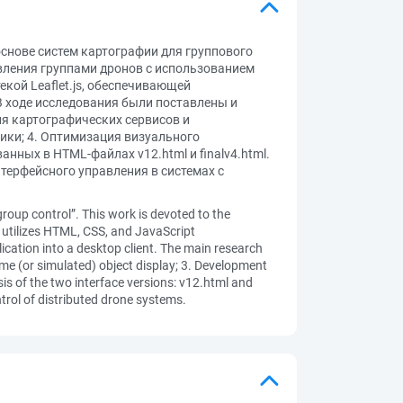
основе систем картографии для группового
вления группами дронов с использованием
екой Leaflet.js, обеспечивающей
 В ходе исследования были поставлены и
ия картографических сервисов и
ики; 4. Оптимизация визуального
нных в HTML-файлах v12.html и finalv4.html.
ерфейсного управления в системах с
group control”. This work is devoted to the
utilizes HTML, CSS, and JavaScript
ication into a desktop client. The main research
ime (or simulated) object display; 3. Development
is of the two interface versions: v12.html and
trol of distributed drone systems.