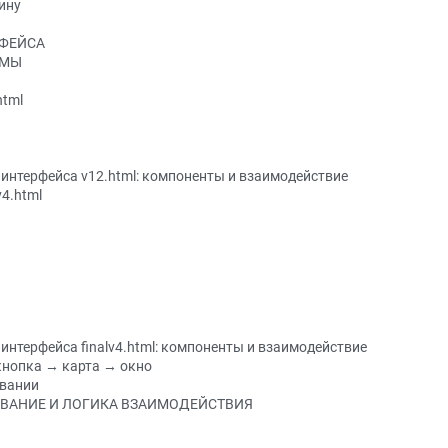
ину
РФЕЙСА
ЕМЫ
html
 интерфейса v12.html: компоненты и взаимодействие
v4.html
интерфейса finalv4.html: компоненты и взаимодействие
кнопка → карта → окно
овании
ОВАНИЕ И ЛОГИКА ВЗАИМОДЕЙСТВИЯ