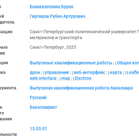
ы
Бююккаплама Бурак
ый
Гиргидов Рубен Артурович
дитель
зация
Санкт-Петербургский политехнический университет 
материалов и транспорта
ные
Санкт-Петербург, 2025
ия
кция
Выпускные квалификационные работы
;
Общая ко
ика
дрон
;
управление
;
веб-интерфейс
;
карта
;
Leafle
web interface
;
map
;
Electron.
кумента
Выпускная квалификационная работа бакалавра
Русский
ь
Бакалавриат
го
вания
15.03.01
льности