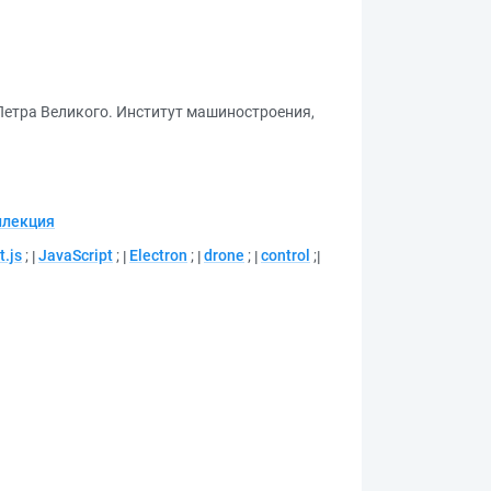
Петра Великого. Институт машиностроения,
ллекция
t.js
;
JavaScript
;
Electron
;
drone
;
control
;