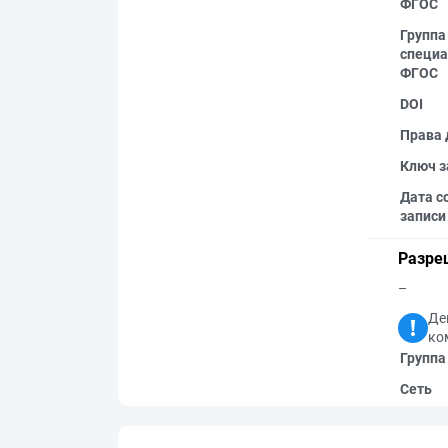
ФГОС
Группа
специа
ФГОС
DOI
Права 
Ключ з
Дата с
записи
Разре
–
Де
ко
Группа
Сеть