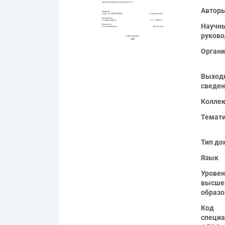
Автор
Научн
руково
Органи
Выход
сведен
Колле
Темат
Тип до
Язык
Уровен
высше
образо
Код
специа