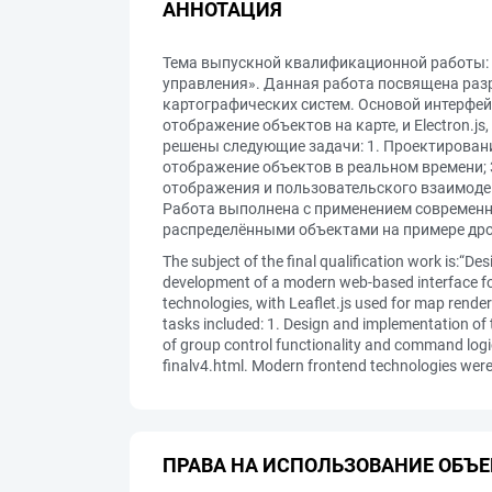
АННОТАЦИЯ
Тема выпускной квалификационной работы: «
управления». Данная работа посвящена разр
картографических систем. Основой интерфейс
отображение объектов на карте, и Electron.
решены следующие задачи: 1. Проектировани
отображение объектов в реальном времени; 
отображения и пользовательского взаимодейс
Работа выполнена с применением современн
распределёнными объектами на примере дро
The subject of the final qualification work is:“D
development of a modern web-based interface fo
technologies, with Leaflet.js used for map render
tasks included: 1. Design and implementation of 
of group control functionality and command logic
finalv4.html. Modern frontend technologies were 
ПРАВА НА ИСПОЛЬЗОВАНИЕ ОБЪЕ