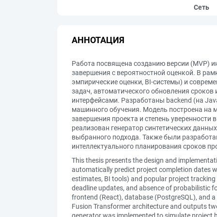
Сеть
АННОТАЦИЯ
Работа посвящена созданию версии (MVP) и
завершения с вероятностной оценкой. В ра
эмпирические оценки, BI-системы) и современ
задач, автоматического обновления сроков 
интерфейсами. Разработаны backend (на Java 
машинного обучения. Модель построена на м
завершения проекта и степень уверенности 
реализован генератор синтетических данных 
выбранного подхода. Также были разработа
интеллектуального планирования сроков про
This thesis presents the design and implementa
automatically predict project completion dates w
estimates, BI tools) and popular project tracking
deadline updates, and absence of probabilistic f
frontend (React), database (PostgreSQL), and a 
Fusion Transformer architecture and outputs two
generator was implemented to simulate project hi