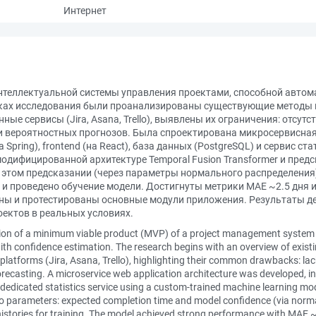
Интернет
нтеллектуальной системы управления проектами, способной автом
мках исследования были проанализированы существующие методы 
ные сервисы (Jira, Asana, Trello), выявлены их ограничения: отсу
и вероятностных прогнозов. Была спроектирована микросервисная
Spring), frontend (на React), база данных (PostgreSQL) и сервис 
одифицированной архитектуре Temporal Fusion Transformer и пред
в этом предсказании (через параметры нормального распределения
и проведено обучение модели. Достигнуты метрики MAE ~2.5 дня и 
ны и протестированы основные модули приложения. Результаты 
ектов в реальных условиях.
tion of a minimum viable product (MVP) of a project management system 
ith confidence estimation. The research begins with an overview of exist
 platforms (Jira, Asana, Trello), highlighting their common drawbacks: la
orecasting. A microservice web application architecture was developed, i
dedicated statistics service using a custom-trained machine learning mo
 parameters: expected completion time and model confidence (via normal
stories for training. The model achieved strong performance with MAE ~2.