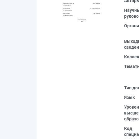
Автор
Научн
руково
Органи
Выход
сведен
Колле
Темат
Тип до
Язык
Уровен
высше
образо
Код
специа