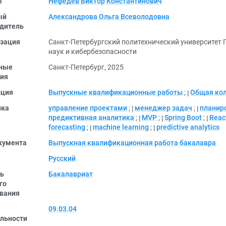
ы
Нефедев Виктор Константинович
ый
Александрова Ольга Всеволодовна
дитель
зация
Санкт-Петербургский политехнический университет 
наук и кибербезопасности
ные
Санкт-Петербург, 2025
ия
кция
Выпускные квалификационные работы
;
Общая ко
ика
управление проектами
;
менеджер задач
;
планир
предиктивная аналитика
;
MVP
;
Spring Boot
;
Reac
forecasting
;
machine learning
;
predictive analytics
кумента
Выпускная квалификационная работа бакалавра
Русский
ь
Бакалавриат
го
вания
09.03.04
льности