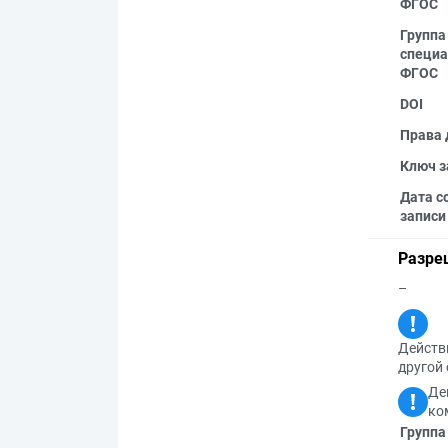
ФГОС
Группа
специа
ФГОС
DOI
Права 
Ключ з
Дата с
записи
Разре
–
Действи
другой 
Де
ко
Группа