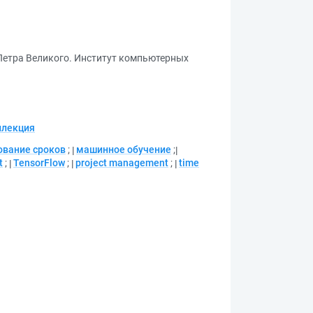
Петра Великого. Институт компьютерных
ллекция
ование сроков
;
машинное обучение
;
t
;
TensorFlow
;
project management
;
time