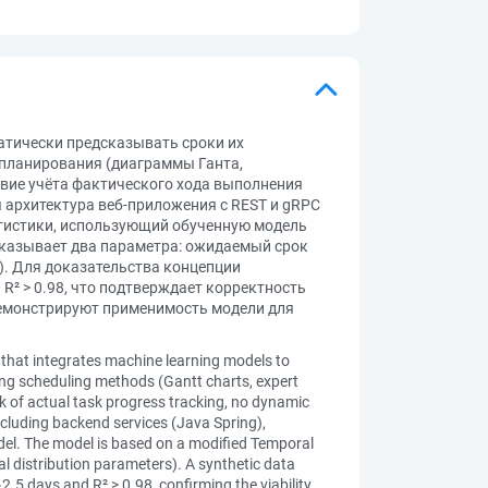
атически предсказывать сроки их
планирования (диаграммы Ганта,
тствие учёта фактического хода выполнения
 архитектура веб-приложения с REST и gRPC
статистики, использующий обученную модель
сказывает два параметра: ожидаемый срок
). Для доказательства концепции
R² > 0.98, что подтверждает корректность
демонстрируют применимость модели для
that integrates machine learning models to
ing scheduling methods (Gantt charts, expert
ck of actual task progress tracking, no dynamic
ncluding backend services (Java Spring),
del. The model is based on a modified Temporal
 distribution parameters). A synthetic data
5 days and R² > 0.98, confirming the viability