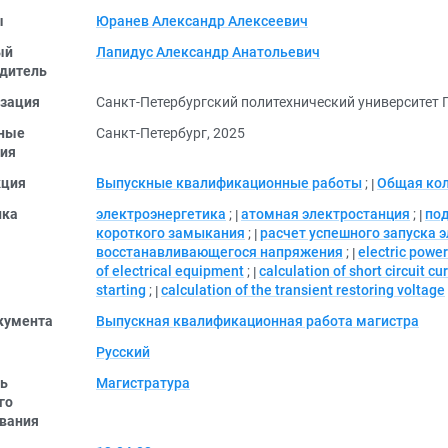
ы
Юранев Александр Алексеевич
ый
Лапидус Александр Анатольевич
дитель
зация
Санкт-Петербургский политехнический университет 
ные
Санкт-Петербург, 2025
ия
кция
Выпускные квалификационные работы
;
Общая ко
ика
электроэнергетика
;
атомная электростанция
;
по
короткого замыкания
;
расчет успешного запуска 
восстанавливающегося напряжения
;
electric powe
of electrical equipment
;
calculation of short circuit cu
starting
;
calculation of the transient restoring voltage
кумента
Выпускная квалификационная работа магистра
Русский
ь
Магистратура
го
вания