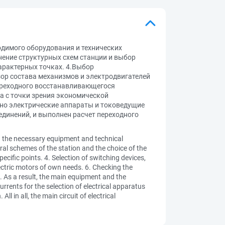
одимого оборудования и технических
нение структурных схем станции и выбор
арактерных точках. 4.Выбор
ор состава механизмов и электродвигателей
 переходного восстанавливающегося
а с точки зрения экономической
ано электрические аппараты и токоведущие
единений, и выполнен расчет переходного
ng the necessary equipment and technical
ral schemes of the station and the choice of the
ecific points. 4. Selection of switching devices,
ctric motors of own needs. 6. Checking the
e. As a result, the main equipment and the
rrents for the selection of electrical apparatus
 in all, the main circuit of electrical