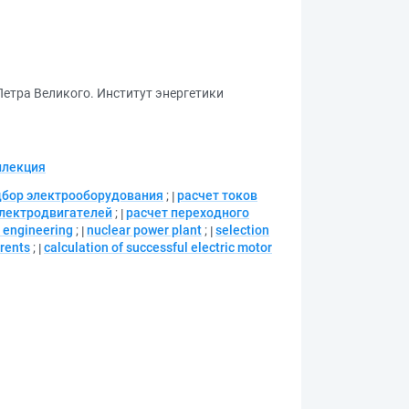
Петра Великого. Институт энергетики
ллекция
дбор электрооборудования
;
расчет токов
электродвигателей
;
расчет переходного
r engineering
;
nuclear power plant
;
selection
rrents
;
calculation of successful electric motor