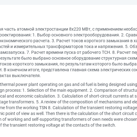
ая часть атомной электростанции 8x220 МВт, с применением необх
проектирования: 1. Выбор основного электрооборудования. 2. Срав
экономического расчета. 3. Расчет токов короткого замыкания в х
стей и измерительных трансформаторов тока и напряжения. 5. Обз
амозапуска. 7. Расчет времени пуска от рабочего ТСН. 8. Расчет
езультате было выбрано основное оборудование структурная схем
 токов короткого замыкания, по результатам которого было выбр
. В конечном итоге, представлена главная схема электрических со
актах выключателя.
MW thermal power plant operating on gas and oil fuel is being designed usi
ign process: 1. Selection of the main equipment. 2. Comparison of structu
cal and economic calculation. 3. Calculation of short-circuit currents at sp
age transformers. 5. A review of the composition of mechanisms and ele
 time from the working TSN 8. Calculation of the transient restoring voltag
oint of view as well. Then there is the calculation of the short circuit cu
 of working and self-supporting transformers of own needs were chosen. All
f the transient restoring voltage at the contacts of the switch.