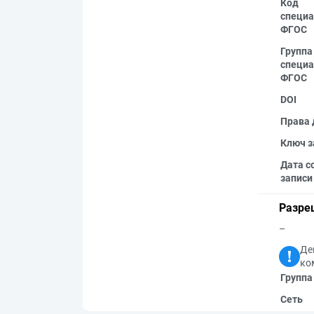
Код
специа
ФГОС
Группа
специа
ФГОС
DOI
Права 
Ключ з
Дата с
записи
Разре
–
Де
ко
Группа
Сеть