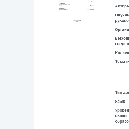
Автор
Научн
руково
Органи
Выход
сведен
Колле
Темат
Тип до
Язык
Уровен
высше
образо