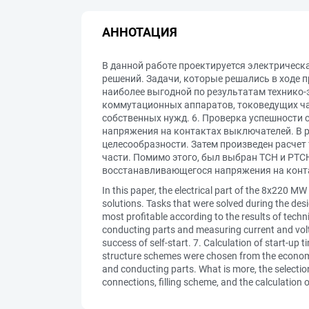
АННОТАЦИЯ
В данной работе проектируется электрическ
решений. Задачи, которые решались в ходе 
наиболее выгодной по результатам технико-
коммутационных аппаратов, токоведущих ча
собственных нужд. 6. Проверка успешности с
напряжения на контактах выключателей. В р
целесообразности. Затем произведен расчет
части. Помимо этого, был выбран ТСН и РТСН
восстанавливающегося напряжения на конт
In this paper, the electrical part of the 8x220 
solutions. Tasks that were solved during the des
most profitable according to the results of techni
conducting parts and measuring current and volt
success of self-start. 7. Calculation of start-up
structure schemes were chosen from the economic p
and conducting parts. What is more, the selection
connections, filling scheme, and the calculation o