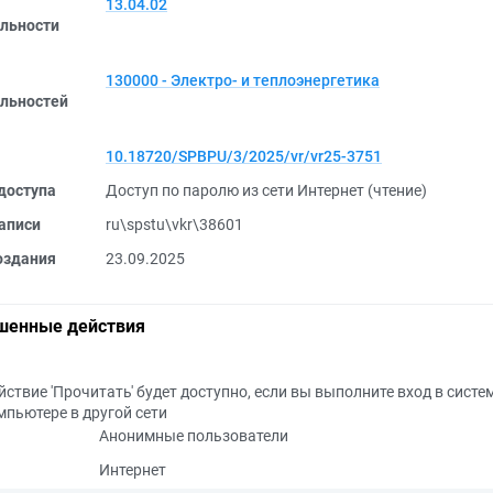
13.04.02
льности
130000 - Электро- и теплоэнергетика
льностей
10.18720/SPBPU/3/2025/vr/vr25-3751
доступа
Доступ по паролю из сети Интернет (чтение)
аписи
ru\spstu\vkr\38601
оздания
23.09.2025
шенные действия
йствие 'Прочитать' будет доступно, если вы выполните вход в систе
мпьютере в другой сети
Анонимные пользователи
Интернет