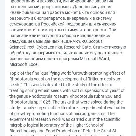
прорастания и всхожести, ингибирование развития
патогенных микроорганизмов. Данная выпускная
квалификационная работа может быть основой для
разработки биопрепаратов, внедряемых в систему
семеноводства Российской Федерации для снижения
зависимости от импортных стимуляторов роста. При
написание литературного обзора использовались
следующие базы данных: eLIBRARY.RU, Scopus,
ScienceDirect, CyberLeninka, ResearchGate. Статистическую
обработку экспериментальных данных осуществляли с
использованием пакета программ Microsoft Word,
Microsoft Excel.
Topic of the final qualifying work: "Growth-promoting effect of
Rhodotorula yeast on the development of Triticum aestivum
seeds". This work is devoted to the study of the effect of
treating spring wheat seeds with soft suspensions of yeast of
the genus Rhodotorula roseum, Rhodotorula rubra 266 and
Rhodotorula sp. 1025. The tasks that were solved during the
study: - analyzing scientific literature; - experimental evaluation
of growth-promoting functions of microorgan-isms. The
experimental research work was carried out in the scientific
microbio-logical laboratory of the Higher School of
Biotechnology and Food Production of Peter the Great St.