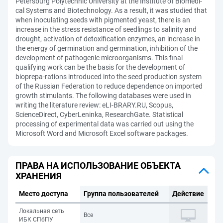
Petersburg Polytechnic University at the Institute of Biomedi-
cal Systems and Biotechnology. As a result, it was studied that
when inoculating seeds with pigmented yeast, there is an
increase in the stress resistance of seedlings to salinity and
drought, activation of detoxification enzymes, an increase in
the energy of germination and germination, inhibition of the
development of pathogenic microorganisms. This final
qualifying work can be the basis for the development of
bioprepa-rations introduced into the seed production system
of the Russian Federation to reduce dependence on imported
growth stimulants. The following databases were used in
writing the literature review: eLI-BRARY.RU, Scopus,
ScienceDirect, CyberLeninka, ResearchGate. Statistical
processing of experimental data was carried out using the
Microsoft Word and Microsoft Excel software packages.
ПРАВА НА ИСПОЛЬЗОВАНИЕ ОБЪЕКТА
ХРАНЕНИЯ
Место доступа
Группа пользователей
Действие
Локальная сеть
Все
ИБК СПбПУ