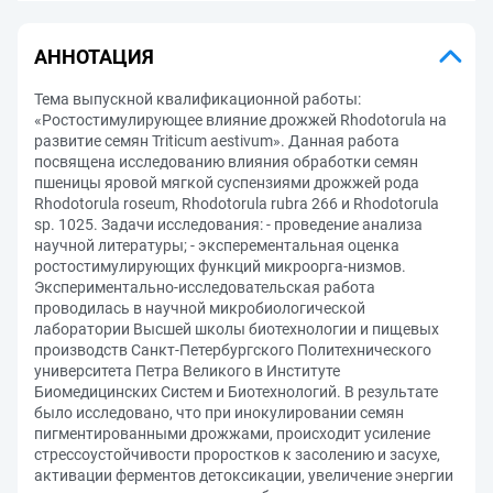
АННОТАЦИЯ
Тема выпускной квалификационной работы:
«Ростостимулирующее влияние дрожжей Rhodotorula на
развитие семян Triticum aestivum». Данная работа
посвящена исследованию влияния обработки семян
пшеницы яровой мягкой суспензиями дрожжей рода
Rhodotorula roseum, Rhodotorula rubra 266 и Rhodotorula
sp. 1025. Задачи исследования: - проведение анализа
научной литературы; - эксперементальная оценка
ростостимулирующих функций микроорга-низмов.
Экспериментально-исследовательская работа
проводилась в научной микробиологической
лаборатории Высшей школы биотехнологии и пищевых
производств Санкт-Петербургского Политехнического
университета Петра Великого в Институте
Биомедицинских Систем и Биотехнологий. В результате
было исследовано, что при инокулировании семян
пигментированными дрожжами, происходит усиление
стрессоустойчивости проростков к засолению и засухе,
активации ферментов детоксикации, увеличение энергии