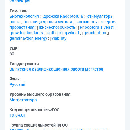
коллекция
Тематика
Биотехнология
;
дрожжи Rhodotorula
;
стимуляторы
роста
;
пшеница яровая мягкая
;
всхожесть
;
энергия
прорастания
;
жизнеспособность
;
Rhodotorula yeast
;
growth stimulants
;
soft spring wheat
;
germination
;
germina-tion energy
;
viability
УДК
60
Тип документа
Выпускная квалификационная работа магистра
Язык
Русский
Уровень высшего образования
Магистратура
Код специальности ФГОС
19.04.01
Группа специальностей ФГОС