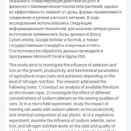
оказывать стимулирующее действие на рост и
физиолого-биохимические показатели растений, однако
их эффективность зависит от дозы, формы применяемого
соединения и уровня азотного питания. В ходе
исследования использовались следующие
информационные технологии: для анализа литературных
источников применялись базы данных eLibrary,
CyberLeninka, Google Scholar и Sci-Hub, а также
государственные стандарты и научные отчеты.
Статистическую обработку данных проводили в
программах Microsoft Excel и Sigma Plot.
This study aims to investigate the influence of selenium and
iron on the growth, productivity, and biochemical parameters
of agricultural crops (oats and potatoes) depending on the
level of nitrogen nutrition. The research addressed the
following tasks: 1) Conduct an analysis of available literature
on the chosen topic. 2) Investigate the effect of different
concentrations of sodium selenate on the sowing qualities of
oats. 3) In a micro-field experiment, study the impact of
treating oat seeds with sodium selenite on the productivity
and chemical composition of oat plants. 4) In a vegetative
experiment, examine the influence of sodium selenite, nano-
iron, and nitrogen nutrition levels on the yield and quality of