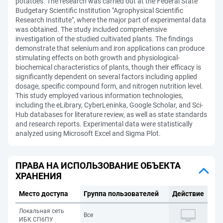
potatoes. The research was carried out at the Federal State
Budgetary Scientific Institution "Agrophysical Scientific
Research Institute", where the major part of experimental data
was obtained. The study included comprehensive
investigation of the studied cultivated plants. The findings
demonstrate that selenium and iron applications can produce
stimulating effects on both growth and physiological-
biochemical characteristics of plants, though their efficacy is
significantly dependent on several factors including applied
dosage, specific compound form, and nitrogen nutrition level.
This study employed various information technologies,
including the eLibrary, CyberLeninka, Google Scholar, and Sci-
Hub databases for literature review, as well as state standards
and research reports. Experimental data were statistically
analyzed using Microsoft Excel and Sigma Plot.
ПРАВА НА ИСПОЛЬЗОВАНИЕ ОБЪЕКТА
ХРАНЕНИЯ
Место доступа
Группа пользователей
Действие
Локальная сеть
Все
ИБК СПбПУ