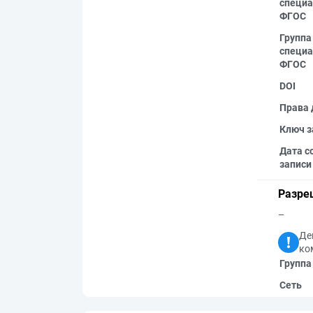
специа
ФГОС
Группа
специа
ФГОС
DOI
Права 
Ключ з
Дата с
записи
Разре
–
Де
ко
Группа
Сеть