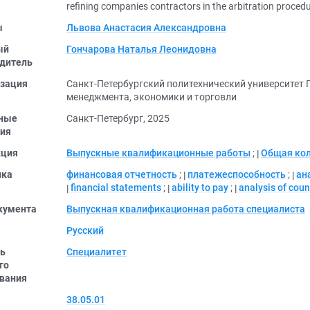
refining companies contractors in the arbitration proce
ы
Львова Анастасия Александровна
ый
Гончарова Наталья Леонидовна
дитель
зация
Санкт-Петербургский политехнический университет
менеджмента, экономики и торговли
ные
Санкт-Петербург, 2025
ия
кция
Выпускные квалификационные работы
;
Общая ко
ика
финансовая отчетность
;
платежеспособность
;
ан
financial statements
;
ability to pay
;
analysis of coun
кумента
Выпускная квалификационная работа специалиста
Русский
ь
Специалитет
го
вания
38.05.01