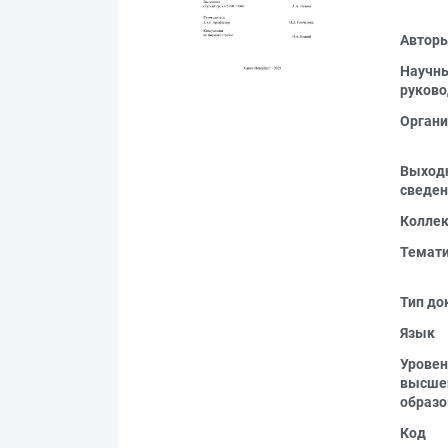
Автор
Научн
руково
Органи
Выход
сведен
Колле
Темат
Тип до
Язык
Уровен
высше
образо
Код