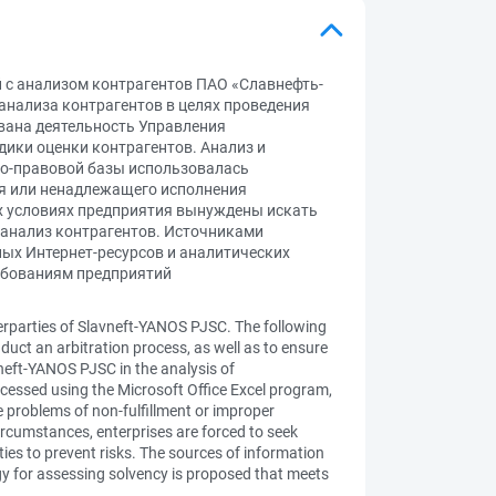
 с анализом контрагентов ПАО «Славнефть-
нализа контрагентов в целях проведения
вана деятельность Управления
ики оценки контрагентов. Анализ и
вно-правовой базы использовалась
я или ненадлежащего исполнения
их условиях предприятия вынуждены искать
ь анализ контрагентов. Источниками
ых Интернет-ресурсов и аналитических
ебованиям предприятий
terparties of Slavneft-YANOS PJSC. The following
duct an arbitration process, as well as to ensure
vneft-YANOS PJSC in the analysis of
cessed using the Microsoft Office Excel program,
 problems of non-fulfillment or improper
 circumstances, enterprises are forced to seek
ties to prevent risks. The sources of information
ogy for assessing solvency is proposed that meets