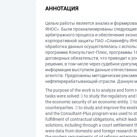
АННОТАЦИЯ
Целью работы является анализ и формирова
ЯНОС». Были проанализированы следующие з
арбитражного процесса и обеспечения экон
корпоративной защиты ПАО «Славнефть-ЯНОС
обработка данных осуществлялась с использ
программа Консультант-Плюс, программы 1С
договорных обязательств, что приводит к р
решения, в том числе через судебное урегу
информации выступили данные отечественно
агентств. Предложены методические реком
нефтеперерабатывающей отрасли. Данную м
The purpose of the work is to analyze and form r
tasks were solved:  to study the regulatory and 
the economic security of an economic entity.  t
counterparties.  to study and improve the exis
and the Consultant-Plus program was used to stud
fulfillment of contractual obligations, which lead
solutions, including through a court settlement t
were data from domestic and foreign research lit
the modern requirements of oil refining enterpris