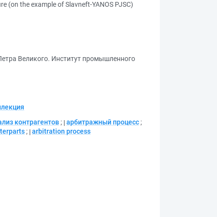
dure (on the example of Slavneft-YANOS PJSC)
 Петра Великого. Институт промышленного
ллекция
ализ контрагентов
;
арбитражный процесс
;
terparts
;
arbitration process