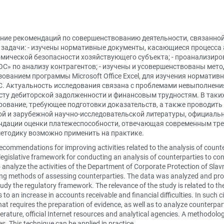
ние рекомендаций по совершенствованию деятельности, связанной
адачи: - изучены нормативные документы, касающиеся процесса а
омической безопасности хозяйствующего субъекта; - проанализиро
» по анализу контрагентов; - изучены и усовершенствованы метод
ованием программы Microsoft Office Excel, для изучения нормати
. Актуальность исследования связана с проблемами невыполнени
осту дебиторской задолженности и финансовым трудностям. В так
лирование, требующее подготовки доказательств, а также проводит
й и зарубежной научно-исследовательской литературы, официальн
ендации оценки платежеспособности, отвечающая современным тр
етодику возможно применить на практике.
ecommendations for improving activities related to the analysis of coun
legislative framework for conducting an analysis of counterparties to con
o analyze the activities of the Department of Corporate Protection of Sla
ting methods of assessing counterparties. The data was analyzed and pro
y the regulatory framework. The relevance of the study is related to the
s to an increase in accounts receivable and financial difficulties. In such
hat requires the preparation of evidence, as well as to analyze counterpar
erature, official Internet resources and analytical agencies. A methodol
es. This technique can be applied in practice.