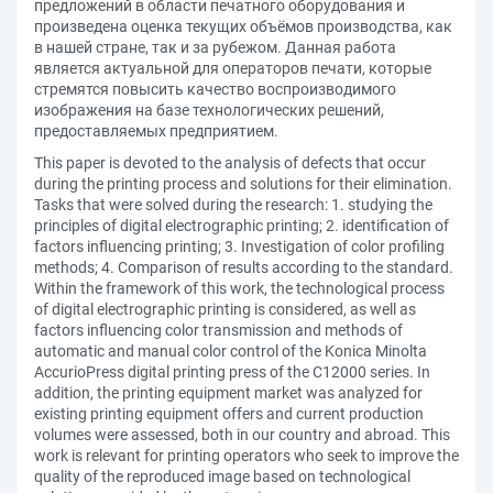
предложений в области печатного оборудования и
произведена оценка текущих объёмов производства, как
в нашей стране, так и за рубежом. Данная работа
является актуальной для операторов печати, которые
стремятся повысить качество воспроизводимого
изображения на базе технологических решений,
предоставляемых предприятием.
This paper is devoted to the analysis of defects that occur
during the printing process and solutions for their elimination.
Tasks that were solved during the research: 1. studying the
principles of digital electrographic printing; 2. identification of
factors influencing printing; 3. Investigation of color profiling
methods; 4. Comparison of results according to the standard.
Within the framework of this work, the technological process
of digital electrographic printing is considered, as well as
factors influencing color transmission and methods of
automatic and manual color control of the Konica Minolta
AccurioPress digital printing press of the C12000 series. In
addition, the printing equipment market was analyzed for
existing printing equipment offers and current production
volumes were assessed, both in our country and abroad. This
work is relevant for printing operators who seek to improve the
quality of the reproduced image based on technological