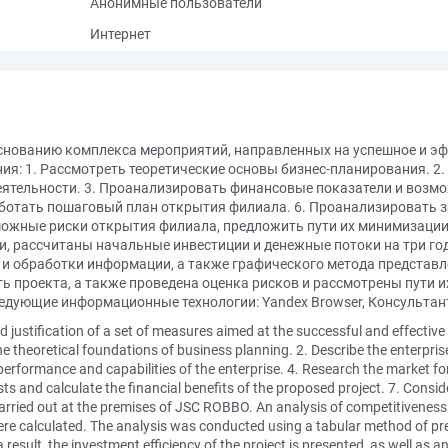
Анонимные пользователи
Интернет
снованию комплекса мероприятий, направленных на успешное и э
ия: 1. Рассмотреть теоретические основы бизнес-планирования. 2.
еятельности. 3. Проанализировать финансовые показатели и возм
аботать пошаговый план открытия филиала. 6. Проанализировать 
можные риски открытия филиала, предложить пути их минимизации
, рассчитаны начальные инвестиции и денежные потоки на три го
и обработки информации, а также графического метода представл
 проекта, а также проведена оценка рисков и рассмотрены пути 
едующие информационные технологии: Yandex Browser, Консультан
 justification of a set of measures aimed at the successful and effective
he theoretical foundations of business planning. 2. Describe the enterpris
al performance and capabilities of the enterprise. 4. Research the market f
ts and calculate the financial benefits of the proposed project. 7. Consid
rried out at the premises of JSC ROBBO. An analysis of competitiveness
ere calculated. The analysis was conducted using a tabular method of pr
 result, the investment efficiency of the project is presented, as well as