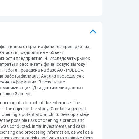
ффективное открытие филиала предприятия.
 Описать предприятие – объект
ожности предприятия. 4. Исследовать рынок
затраты и рассчитать финансовую выгоду
. Работа проведена на базе АО «РОББО».
да работы филиала. Анализ проводился с
ения информации. В результате
их минимизации. Для достижения данных
т Плюс Эксперт.
 opening of a branch of the enterprise. The
e – the object of the study. Conduct a general
or opening a potential branch. 5. Develop a step-
er the possible risks of opening a branch and
 was conducted, initial investments and cash
esenting and processing information, as well as a
 an assessment of risks and ways to minimize them