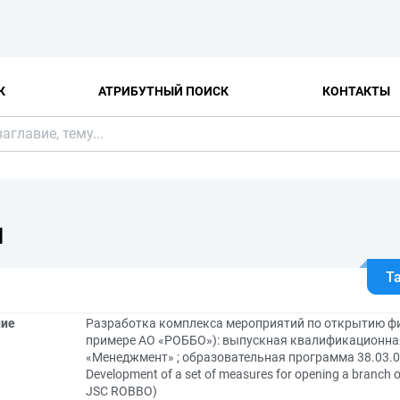
К
АТРИБУТНЫЙ ПОИСК
КОНТАКТЫ
Я
Т
ние
Разработка комплекса мероприятий по открытию ф
примере АО «РОББО»): выпускная квалификационная
«Менеджмент» ; образовательная программа 38.03.
Development of a set of measures for opening a branch of
JSC ROBBO)