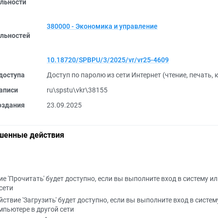
льности
380000 - Экономика и управление
льностей
10.18720/SPBPU/3/2025/vr/vr25-4609
доступа
Доступ по паролю из сети Интернет (чтение, печать,
аписи
ru\spstu\vkr\38155
оздания
23.09.2025
шенные действия
е 'Прочитать' будет доступно, если вы выполните вход в систему и
сети
йствие 'Загрузить' будет доступно, если вы выполните вход в систем
мпьютере в другой сети