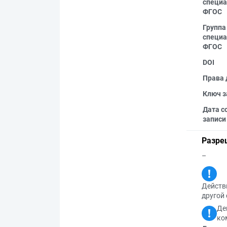
специа
ФГОС
Группа
специа
ФГОС
DOI
Права 
Ключ з
Дата с
записи
Разре
–
Действи
другой 
Де
ко