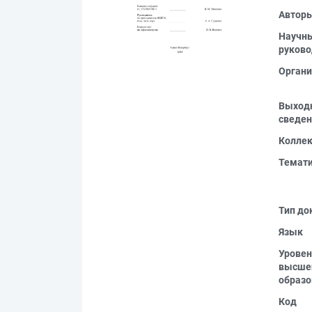
Автор
Научн
руково
Органи
Выход
сведен
Колле
Темат
Тип до
Язык
Уровен
высше
образо
Код