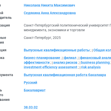
ы
Николаев Никита Максимович
ый
Седякина Анна Александровна
дитель
зация
Санкт-Петербургский политехнический университет
менеджмента, экономики и торговли
ные
Санкт-Петербург, 2025
ия
кция
Выпускные квалификационные работы
;
Общая ко
ика
бизнес-планирование
;
филиал
;
финансовый анал
эффективности
;
анализ рисков
;
business planning
investment efficiency assessment
;
risk analysis
кумента
Выпускная квалификационная работа бакалавра
Русский
ь
Бакалавриат
го
вания
38.03.02