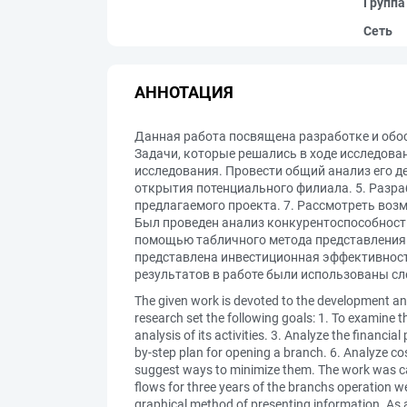
Группа
Сеть
АННОТАЦИЯ
Данная работа посвящена разработке и обо
Задачи, которые решались в ходе исследован
исследования. Провести общий анализ его д
открытия потенциального филиала. 5. Разр
предлагаемого проекта. 7. Рассмотреть воз
Был проведен анализ конкурентоспособности
помощью табличного метода представления 
представлена инвестиционная эффективность
результатов в работе были использованы сл
The given work is devoted to the development and
research set the following goals: 1. To examine t
analysis of its activities. 3. Analyze the financi
by-step plan for opening a branch. 6. Analyze cos
suggest ways to minimize them. The work was ca
flows for three years of the branchs operation w
graphical method of presenting information. As a