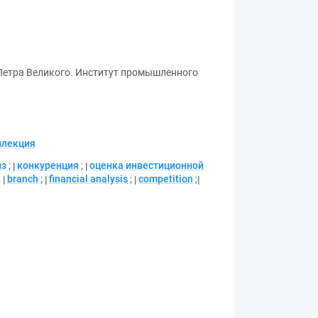
 Петра Великого. Институт промышленного
ллекция
из
;
конкуренция
;
оценка инвестиционной
;
branch
;
financial analysis
;
competition
;