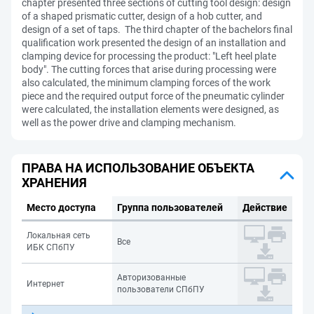
chapter presented three sections of cutting tool design: design
of a shaped prismatic cutter, design of a hob cutter, and
design of a set of taps. The third chapter of the bachelors final
qualification work presented the design of an installation and
clamping device for processing the product: "Left heel plate
body". The cutting forces that arise during processing were
also calculated, the minimum clamping forces of the work
piece and the required output force of the pneumatic cylinder
were calculated, the installation elements were designed, as
well as the power drive and clamping mechanism.
ПРАВА НА ИСПОЛЬЗОВАНИЕ ОБЪЕКТА
ХРАНЕНИЯ
Место доступа
Группа пользователей
Действие
Локальная сеть
Все
ИБК СПбПУ
Авторизованные
Интернет
пользователи СПбПУ