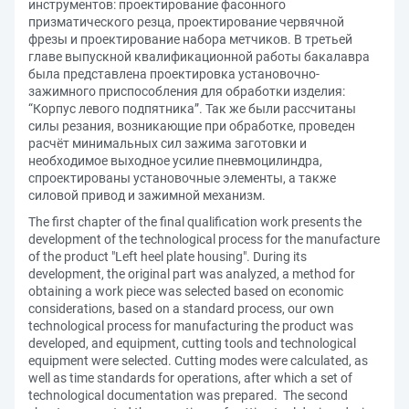
инструментов: проектирование фасонного
призматического резца, проектирование червячной
фрезы и проектирование набора метчиков. В третьей
главе выпускной квалификационной работы бакалавра
была представлена проектировка установочно-
зажимного приспособления для обработки изделия:
“Корпус левого подпятника”. Так же были рассчитаны
силы резания, возникающие при обработке, проведен
расчёт минимальных сил зажима заготовки и
необходимое выходное усилие пневмоцилиндра,
спроектированы установочные элементы, а также
силовой привод и зажимной механизм.
The first chapter of the final qualification work presents the
development of the technological process for the manufacture
of the product "Left heel plate housing". During its
development, the original part was analyzed, a method for
obtaining a work piece was selected based on economic
considerations, based on a standard process, our own
technological process for manufacturing the product was
developed, and equipment, cutting tools and technological
equipment were selected. Cutting modes were calculated, as
well as time standards for operations, after which a set of
technological documentation was prepared. The second