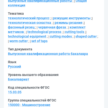
Выпускные квалификационные работы
;
Общая
коллекция
Тематика
технологический процесс
;
режущие инструменты
;
технологическая оснастка
;
режимы резания
;
фасонный резец
;
червячная фреза
;
комплект
метчиков
;
technological process
;
cutting tools
;
technological equipment
;
cutting modes
;
shaped cutter
;
worm cutter
;
set of taps
Тип документа
Выпускная квалификационная работа бакалавра
Язык
Русский
Уровень высшего образования
Бакалавриат
Код специальности ФГОС
15.03.05
Группа специальностей ФГОС
150000 - Машиностроение