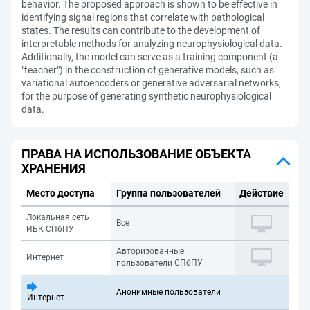
behavior. The proposed approach is shown to be effective in
identifying signal regions that correlate with pathological
states. The results can contribute to the development of
interpretable methods for analyzing neurophysiological data.
Additionally, the model can serve as a training component (a
"teacher") in the construction of generative models, such as
variational autoencoders or generative adversarial networks,
for the purpose of generating synthetic neurophysiological
data.
ПРАВА НА ИСПОЛЬЗОВАНИЕ ОБЪЕКТА
ХРАНЕНИЯ
Место доступа
Группа пользователей
Действие
Локальная сеть
Все
ИБК СПбПУ
Авторизованные
Интернет
пользователи СПбПУ
Анонимные пользователи
Интернет