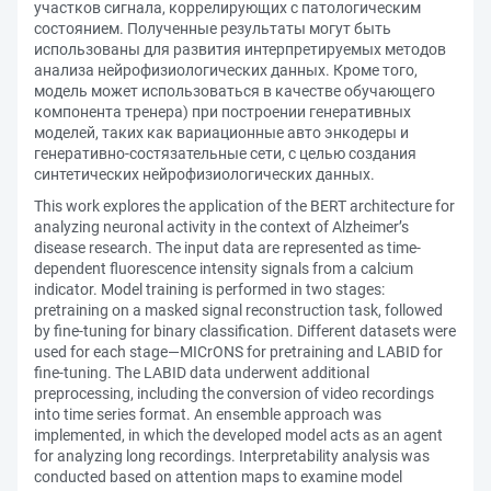
участков сигнала, коррелирующих с патоло­гическим
состоянием. Полученные результаты могут быть
использованы для развития интерпретируемых методов
анализа нейрофизиологических данных. Кроме того,
модель может использоваться в качестве обучающего
компонента тренера) при построении генеративных
моделей, таких как вариационные авто­ энкодеры и
генеративно-состязательные сети, с целью создания
синтетических нейрофизиологических данных.
This work explores the application of the BERT architecture for
analyzing neuronal activity in the context of Alzheimer’s
disease research. The input data are represented as time-
dependent fluorescence intensity signals from a calcium
indicator. Model training is performed in two stages:
pretraining on a masked signal reconstruction task, followed
by fine-tuning for binary classification. Different datasets were
used for each stage—MICrONS for pretraining and LABID for
fine-tuning. The LABID data underwent additional
preprocessing, including the conversion of video recordings
into time series format. An ensemble approach was
implemented, in which the developed model acts as an agent
for analyzing long recordings. Interpretability analysis was
conducted based on attention maps to examine model