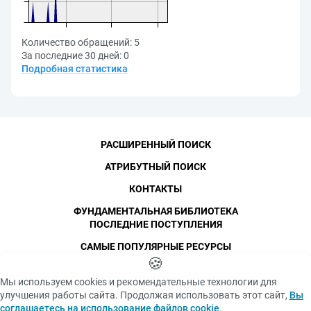
Количество обращений:
5
За последние 30 дней:
0
Подробная статистика
РАСШИРЕННЫЙ ПОИСК
АТРИБУТНЫЙ ПОИСК
КОНТАКТЫ
ФУНДАМЕНТАЛЬНАЯ БИБЛИОТЕКА
ПОСЛЕДНИЕ ПОСТУПЛЕНИЯ
САМЫЕ ПОПУЛЯРНЫЕ РЕСУРСЫ
©
СПбПУ
🍪
, 1996-2026
Авторские права и персональные данные
Мы используем cookies и рекомендательные технологии для
Фотографии размещены с согласия
улучшения работы сайта. Продолжая использовать этот сайт,
Вы
Политика конфиденциальности
изображённых лиц в соответствии
соглашаетесь на использование файлов cookie
.