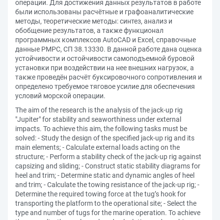
операции. Для достижения данных результатов в работе
были использованы расчётные и графоаналитические
методы, теоретические методы: синтез, анализ и
обобщение результатов, а также функционал
программных комплексов AutoCAD и Excel, справочные
данные РМРС, СП 38.13330. В данной работе дана оценка
устойчивости и остойчивости самоподъемной буровой
установки при воздействии на нее внешних нагрузок, а
также проведён расчёт буксировочного сопротивления и
определено требуемое тяговое усилие для обеспечения
условий морской операции.
The aim of the research is the analysis of the jack-up rig
"Jupiter" for stability and seaworthiness under external
impacts. To achieve this aim, the following tasks must be
solved: - Study the design of the specified jack-up rig and its
main elements; - Calculate external loads acting on the
structure; - Perform a stability check of the jack-up rig against
capsizing and sliding; - Construct static stability diagrams for
heel and trim; - Determine static and dynamic angles of heel
and trim; - Calculate the towing resistance of the jack-up rig; -
Determine the required towing force at the tug’s hook for
transporting the platform to the operational site; - Select the
type and number of tugs for the marine operation. To achieve