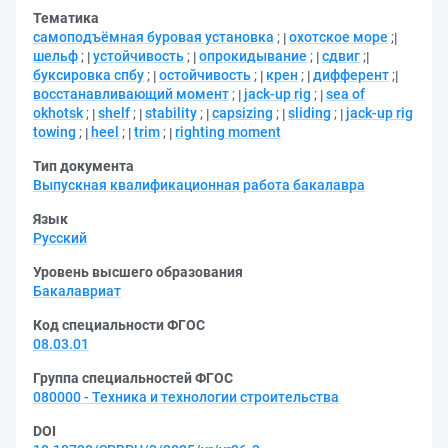
Тематика
самоподъёмная буровая установка
;
охотское море
;
шельф
;
устойчивость
;
опрокидывание
;
сдвиг
;
буксировка спбу
;
остойчивость
;
крен
;
дифферент
;
восстанавливающий момент
;
jack-up rig
;
sea of
okhotsk
;
shelf
;
stability
;
capsizing
;
sliding
;
jack-up rig
towing
;
heel
;
trim
;
righting moment
Тип документа
Выпускная квалификационная работа бакалавра
Язык
Русский
Уровень высшего образования
Бакалавриат
Код специальности ФГОС
08.03.01
Группа специальностей ФГОС
080000 - Техника и технологии строительства
DOI