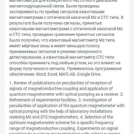
магнитометра для конкретного частотного диапазона
магнитондукционной связи. Были проведены
эксперименты по приёму сигналов квантовыми
магнитометрами с оптической накачкой Mz и СТС типа. В
результате были получены сигналы, принятые
квантовыми магнитометрами с оптической накачкой Mz
и СТС типа, проведено сравнение принятых сигналов.
Было получено, что квантовый магнитометр Mz типа
имеет мёртвые зоны и имеет меньшую полосу
принимаемых сигналов в режиме синхронного
детектирования, а квантовый магнитометр СТС типа
способен принимать под любым углом, но это влияет на
форму полученного сигнала. Применялось программное
обеспечение: Word, Excel, MATLAB, Google Drive.
1. Review of publications on peculiarities of reception of
signals of magnetoinductive coupling and application of
quantum magnetometer with optical pumping as a receiver. 2.
Refinement of experimental facilities. 3. Investigation of
peculiarities of application of the quantum magnetometer with
optical pumping with the help of laboratory installations
realising Mz and STS magnetometers. 4. Selection of the
optimum magnetometer scheme for a specific frequency
range of magnetonductive coupling. Experiments on signal