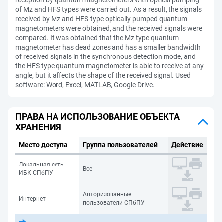
reception by quantum magnetometers with optical pumping
of Mz and HFS types were carried out. As a result, the signals
received by Mz and HFS-type optically pumped quantum
magnetometers were obtained, and the received signals were
compared. It was obtained that the Mz type quantum
magnetometer has dead zones and has a smaller bandwidth
of received signals in the synchronous detection mode, and
the HFS type quantum magnetometer is able to receive at any
angle, but it affects the shape of the received signal. Used
software: Word, Excel, MATLAB, Google Drive.
ПРАВА НА ИСПОЛЬЗОВАНИЕ ОБЪЕКТА
ХРАНЕНИЯ
Место доступа
Группа пользователей
Действие
Локальная сеть
Все
ИБК СПбПУ
Авторизованные
Интернет
пользователи СПбПУ