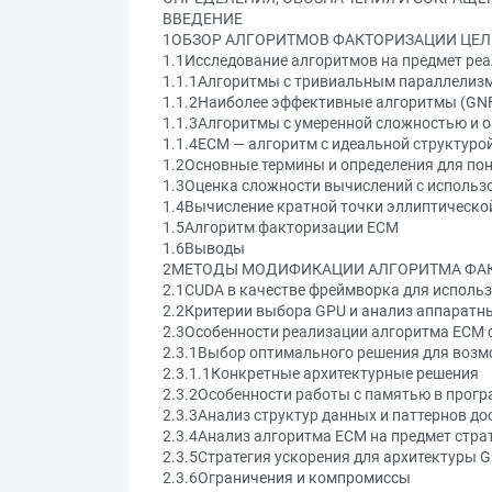
ВВЕДЕНИЕ
1ОБЗОР АЛГОРИТМОВ ФАКТОРИЗАЦИИ ЦЕЛ
1.1Исследование алгоритмов на предмет реа
1.1.1Алгоритмы с тривиальным параллелизм
1.1.2Наиболее эффективные алгоритмы (GNF
1.1.3Алгоритмы с умеренной сложностью и 
1.1.4ECM — алгоритм с идеальной структуро
1.2Основные термины и определения для по
1.3Оценка сложности вычислений с использ
1.4Вычисление кратной точки эллиптическо
1.5Алгоритм факторизации ECM
1.6Выводы
2МЕТОДЫ МОДИФИКАЦИИ АЛГОРИТМА ФАК
2.1CUDA в качестве фреймворка для исполь
2.2Критерии выбора GPU и анализ аппаратн
2.3Особенности реализации алгоритма ECM 
2.3.1Выбор оптимального решения для возм
2.3.1.1Конкретные архитектурные решения
2.3.2Особенности работы с памятью в прог
2.3.3Анализ структур данных и паттернов до
2.3.4Анализ алгоритма ECM на предмет стра
2.3.5Стратегия ускорения для архитектуры 
2.3.6Ограничения и компромиссы