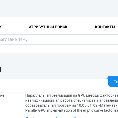
К
АТРИБУТНЫЙ ПОИСК
КОНТАКТЫ
Я
Т
ние
Параллельная реализация на GPU метода факториза
квалификационная работа специалиста: направление
образовательная программа 10.05.01_02 «Математ
Parallel GPU implementation of the elliptic curve factori