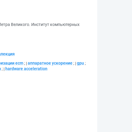
Петра Великого. Институт компьютерных
ллекция
ризации ecm
;
аппаратное ускорение
;
gpu
;
m
;
hardware acceleration