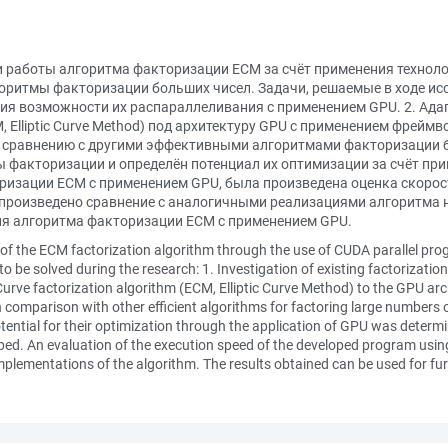
 работы алгоритма факторизации ECM за счёт применения технол
оритмы факторизации больших чисел. Задачи, решаемые в ходе ис
ия возможности их распараллеливания с применением GPU. 2. Ада
Elliptic Curve Method) под архитектуру GPU с применением фреймв
 сравнению с другими эффективными алгоритмами факторизации бо
факторизации и определён потенциал их оптимизации за счёт при
изации ECM с применением GPU, была произведена оценка скоро
 произведено сравнение с аналогичными реализациями алгоритма 
я алгоритма факторизации ECM с применением GPU.
d of the ECM factorization algorithm through the use of CUDA parallel pr
o be solved during the research: 1. Investigation of existing factorization
ic Curve factorization algorithm (ECM, Elliptic Curve Method) to the GPU a
 comparison with other efficient algorithms for factoring large numbers
tential for their optimization through the application of GPU was determi
ped. An evaluation of the execution speed of the developed program usin
ementations of the algorithm. The results obtained can be used for furt