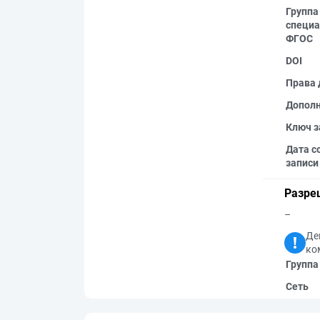
Группа
специа
ФГОС
DOI
Права 
Допол
Ключ з
Дата с
записи
Разре
–
Де
ко
Группа
Сеть