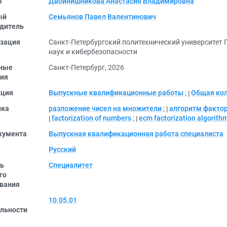
ы
Двойнишникова Анастасия Владимировна
ый
Семьянов Павел Валентинович
дитель
зация
Санкт-Петербургский политехнический университет 
наук и кибербезопасности
ные
Санкт-Петербург, 2026
ия
кция
Выпускные квалификационные работы
;
Общая ко
ика
разложение чисел на множители
;
алгоритм факто
factorization of numbers
;
ecm factorization algorith
кумента
Выпускная квалификационная работа специалиста
Русский
ь
Специалитет
го
вания
10.05.01
льности