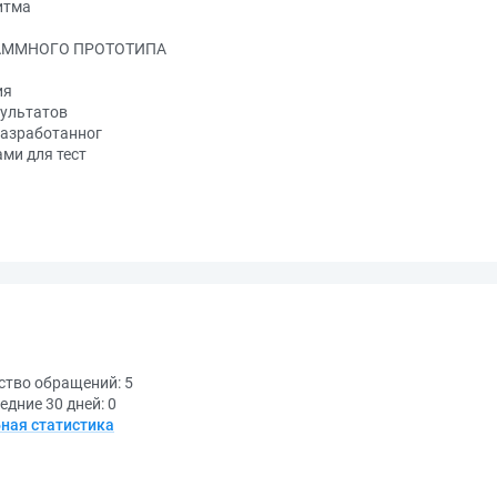
итма
АММНОГО ПРОТОТИПА
ия
зультатов
разработанног
ми для тест
ство обращений:
5
едние 30 дней:
0
ная статистика