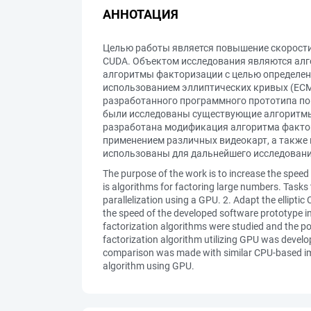
АННОТАЦИЯ
Целью работы является повышение скорости
CUDA. Объектом исследования являются алг
алгоритмы факторизации с целью определен
использованием эллиптических кривых (ECM, 
разработанного программного прототипа по
были исследованы существующие алгоритмы 
разработана модификация алгоритма фактор
применением различных видеокарт, а также
использованы для дальнейшего исследовани
The purpose of the work is to increase the spee
is algorithms for factoring large numbers. Tasks t
parallelization using a GPU. 2. Adapt the ellipt
the speed of the developed software prototype in
factorization algorithms were studied and the po
factorization algorithm utilizing GPU was develo
comparison was made with similar CPU-based impl
algorithm using GPU.