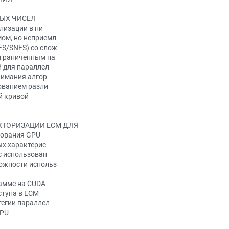
ЫХ ЧИСЕЛ
лизации в ни
ом, но неприемл
S/SNFS) со слож
ограниченным па
й для параллел
нимания алгор
ованием разли
й кривой
ТОРИЗАЦИИ ECM ДЛЯ
зования GPU
ых характерис
с использован
ожности использ
рамме на CUDA
ступа в ECM
тегии параллел
GPU