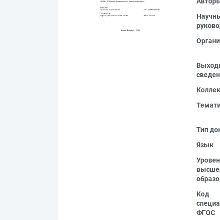
Автор
Научн
руково
Органи
Выход
сведен
Колле
Темат
Тип до
Язык
Уровен
высше
образо
Код
специа
ФГОС