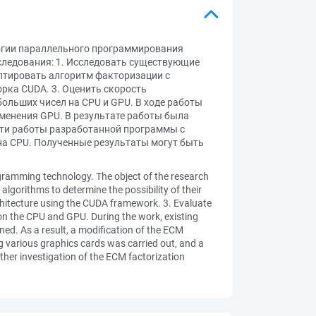
огии параллельного программирования
следования: 1. Исследовать существующие
птировать алгоритм факторизации с
орка CUDA. 3. Оценить скорость
льших чисел на CPU и GPU. В ходе работы
менения GPU. В результате работы была
сти работы разработанной программы с
на CPU. Полученные результаты могут быть
ogramming technology. The object of the research
 algorithms to determine the possibility of their
rchitecture using the CUDA framework. 3. Evaluate
 on the CPU and GPU. During the work, existing
ned. As a result, a modification of the ECM
g various graphics cards was carried out, and a
her investigation of the ECM factorization