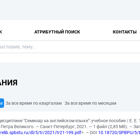
К
АТРИБУТНЫЙ ПОИСК
КОНТАКТЫ
АНИЯ
ам
За все время по кварталам
За все время по месяцам
исциплине "Семинар на английском языке": учебное пособие / Е. Е. Т
етра Великого. — Санкт-Петербург, 2021. — 1 файл (2,85 Мб). — Заг
//elib.spbstu.ru/dl/5/tr/2021/tr21-199.pdf
>. — DOI
10.18720/SPBPU/5/t