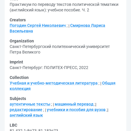
Практикум по переводу текстов политической тематики
(английский язык): учебное пособие. Ч. 2
Creators
Погодин Сергей Николаевич
;
Смирнова Лариса
Васильевна
Organization
Санкт-Петербургский политехнический университет
Петра Великого
Imprint
Санкт-Петербург: ПОЛИТЕХ-ПРЕСС, 2022
Collection
Учебная и учебно-методическая литература
;
Общая
коллекция
Subjects
аутентичные тексты
;
машинный перевод
;
редактирование
;
учебники и пособия для вузов
;
английский язык
LBC
81.432.1-8я73
;
81.183я73