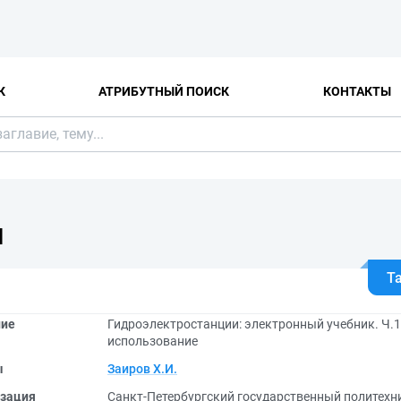
К
АТРИБУТНЫЙ ПОИСК
КОНТАКТЫ
Я
Т
ние
Гидроэлектростанции: электронный учебник. Ч.1
использование
ы
Заиров Х.И.
зация
Санкт-Петербургский государственный политехн