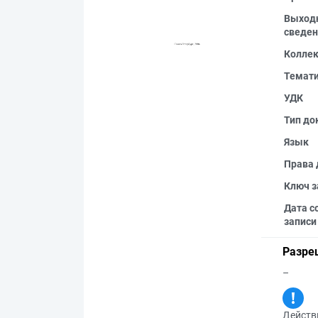
Выход
сведен
Колле
Темат
УДК
Тип до
Язык
Права 
Ключ з
Дата с
записи
Разре
–
Действи