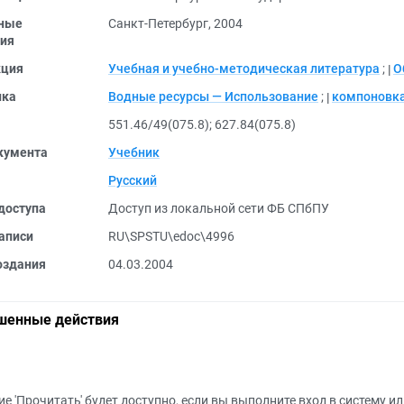
ные
Санкт-Петербург, 2004
ия
кция
Учебная и учебно-методическая литература
;
О
ика
Водные ресурсы — Использование
;
компоновка
551.46/49(075.8)
;
627.84(075.8)
кумента
Учебник
Русский
доступа
Доступ из локальной сети ФБ СПбПУ
аписи
RU\SPSTU\edoc\4996
оздания
04.03.2004
шенные действия
е 'Прочитать' будет доступно, если вы выполните вход в систему и