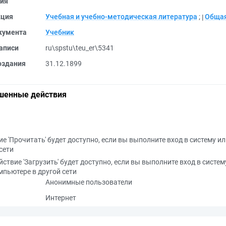
ия
кция
Учебная и учебно-методическая литература
;
Общая
кумента
Учебник
аписи
ru\spstu\teu_er\5341
оздания
31.12.1899
шенные действия
е 'Прочитать' будет доступно, если вы выполните вход в систему и
сети
йствие 'Загрузить' будет доступно, если вы выполните вход в систем
мпьютере в другой сети
Анонимные пользователи
Интернет