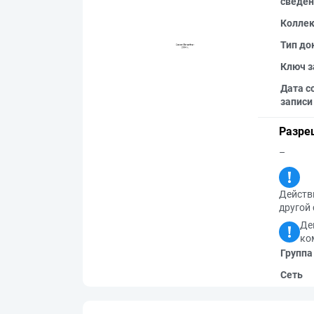
сведен
Колле
Тип до
Ключ з
Дата с
записи
Разре
–
Действи
другой 
Де
ко
Группа
Сеть