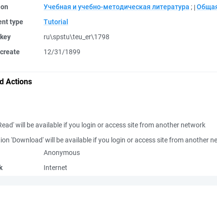
ion
Учебная и учебно-методическая литература
;
Общая
nt type
Tutorial
 key
ru\spstu\teu_er\1798
create
12/31/1899
d Actions
Read' will be available if you login or access site from another network
ion 'Download' will be available if you login or access site from another 
Anonymous
k
Internet