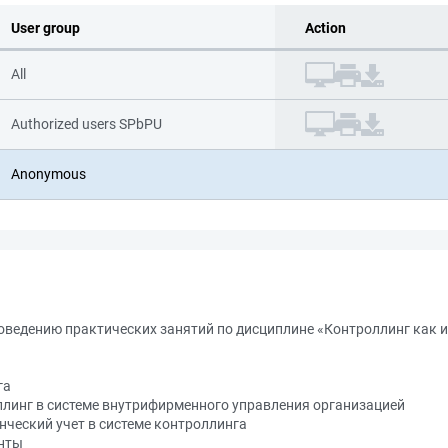
User group
Action
All
Authorized users SPbPU
Anonymous
роведению практических занятий по дисциплине «Контроллинг как 
га
оллинг в системе внутрифирменного управления организацией
нческий учет в системе контроллинга
енты