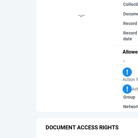
Collect
Docume
Record
Record 
date
Allowe
–
Action '
Act
Group
Networ
DOCUMENT ACCESS RIGHTS