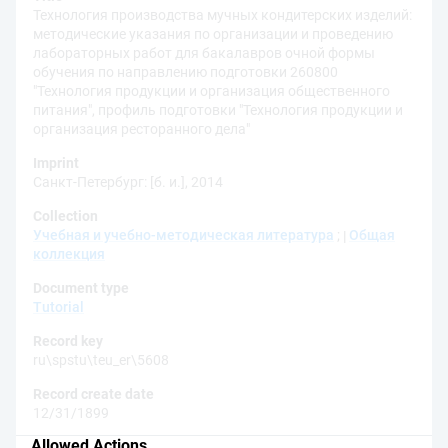
Технология производства мучных кондитерских изделий:
методические указания по организации и проведению
лабораторных работ для бакалавров очной формы
обучения по направлению подготовки 260800
"Технология продукции и организация общественного
питания", профиль подготовки "Технология продукции и
организация ресторанного дела"
Imprint
Санкт-Петербург: [б. и.], 2014
Collection
Учебная и учебно-методическая литература
;
Общая
коллекция
Document type
Tutorial
Record key
ru\spstu\teu_er\5608
Record create date
12/31/1899
Allowed Actions