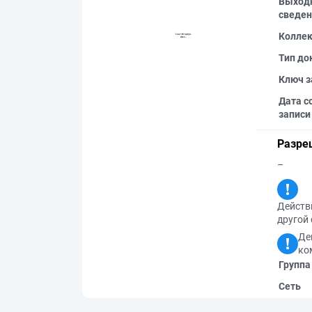
Выход
сведен
Колле
Тип до
Ключ з
Дата с
записи
Разре
–
Действи
другой 
Де
ко
Группа
Сеть