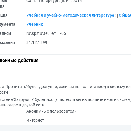
ные
Санкт-Петербург: [б. и.], 2014
ия
кция
Учебная и учебно-методическая литература
;
Общая
кумента
Учебник
аписи
ru\spstu\teu_er\1705
оздания
31.12.1899
шенные действия
е 'Прочитать' будет доступно, если вы выполните вход в систему и
сети
йствие 'Загрузить' будет доступно, если вы выполните вход в систем
мпьютере в другой сети
Анонимные пользователи
Интернет