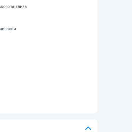
ского анализа
анизации